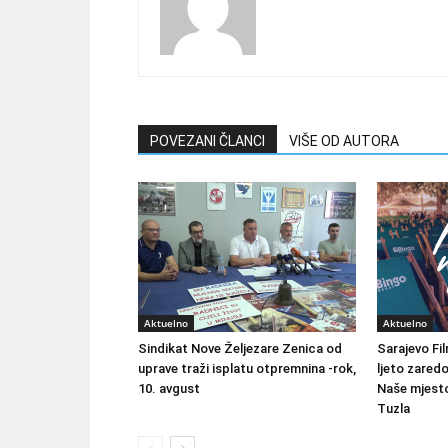
POVEZANI ČLANCI
VIŠE OD AUTORA
Aktuelno
Aktuelno
Sindikat Nove Željezare Zenica od
Sarajevo Fil
uprave traži isplatu otpremnina -rok,
ljeto zared
10. avgust
Naše mjesto
Tuzla