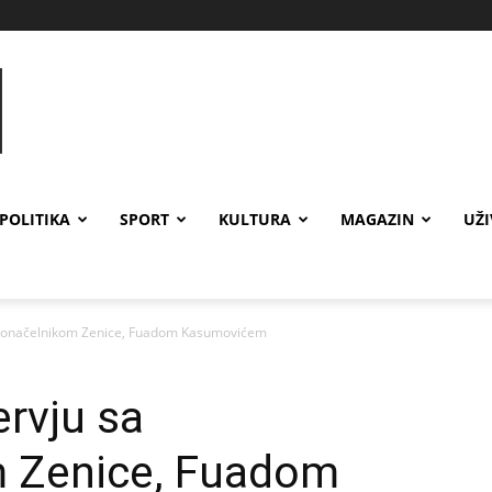
POLITIKA
SPORT
KULTURA
MAGAZIN
UŽ
radonačelnikom Zenice, Fuadom Kasumovićem
ervju sa
 Zenice, Fuadom