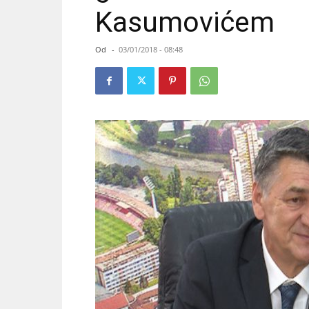
Kasumovićem
Od
-
03/01/2018 - 08:48