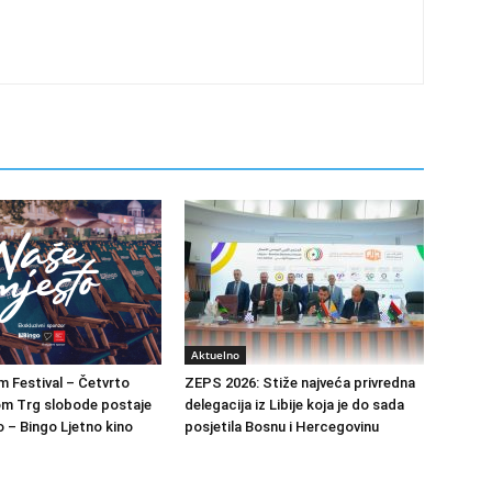
Aktuelno
m Festival – Četvrto
ZEPS 2026: Stiže najveća privredna
om Trg slobode postaje
delegacija iz Libije koja je do sada
 – Bingo Ljetno kino
posjetila Bosnu i Hercegovinu