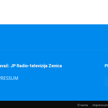
avač: JP Radio-televizija Zenica
P
PRESSUM
O nama
Impressum