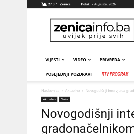
C
27.3
Petak, 7 Augusta, 2026
Zenica
zenicainfo.ba
VIJESTI
VIDEO
PRIVREDA
POSLJEDNJI POZDRAVI
Naslovnica
Aktuelno
Novogodišnji intervju sa g
Aktuelno
Naše
Novogodišnji int
gradonačelnikom