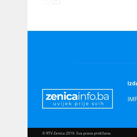
Izd
IM
© RTV Zenica 2019. Sva prava pridržana.