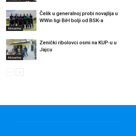
Čelik u generalnoj probi novajlija u
WWin ligi BiH bolji od BSK-a
Aktuelno
Zenički ribolovci osmi na KUP-u u
Jajcu
Aktuelno