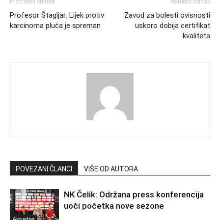
Prethodni članak
Naredni članak
Profesor Štagljar: Lijek protiv
Zavod za bolesti ovisnosti
karcinoma pluća je spreman
uskoro dobija certifikat
kvaliteta
POVEZANI ČLANCI
VIŠE OD AUTORA
NK Čelik: Održana press konferencija
uoči početka nove sezone
Aktuelno