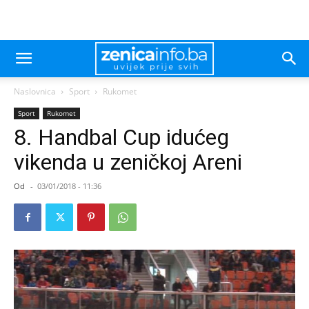
Naslovnica
Sport
Rukomet
Sport
Rukomet
8. Handbal Cup idućeg
vikenda u zeničkoj Areni
Od
-
03/01/2018 - 11:36