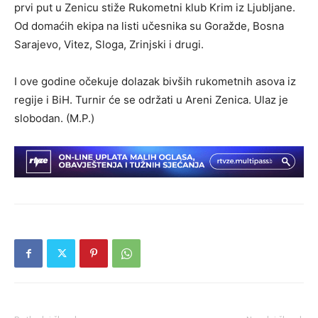
prvi put u Zenicu stiže Rukometni klub Krim iz Ljubljane.
Od domaćih ekipa na listi učesnika su Goražde, Bosna
Sarajevo, Vitez, Sloga, Zrinjski i drugi.
I ove godine očekuje dolazak bivših rukometnih asova iz
regije i BiH. Turnir će se održati u Areni Zenica. Ulaz je
slobodan. (M.P.)