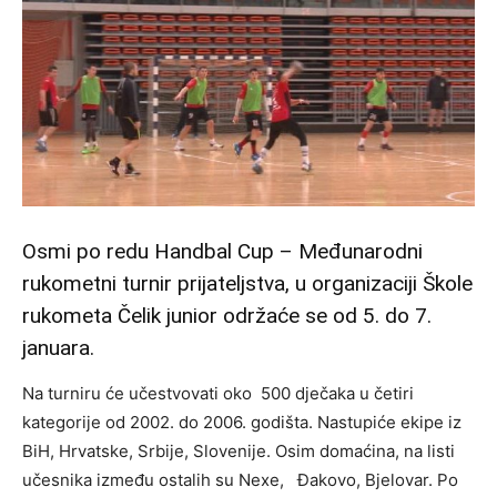
Osmi po redu Handbal Cup – Međunarodni
rukometni turnir prijateljstva, u organizaciji Škole
rukometa Čelik junior održaće se od 5. do 7.
januara.
Na turniru će učestvovati oko 500 dječaka u četiri
kategorije od 2002. do 2006. godišta. Nastupiće ekipe iz
BiH, Hrvatske, Srbije, Slovenije. Osim domaćina, na listi
učesnika između ostalih su Nexe, Đakovo, Bjelovar. Po