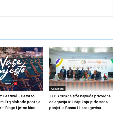
Aktuelno
m Festival – Četvrto
ZEPS 2026: Stiže najveća privredna
om Trg slobode postaje
delegacija iz Libije koja je do sada
 – Bingo Ljetno kino
posjetila Bosnu i Hercegovinu