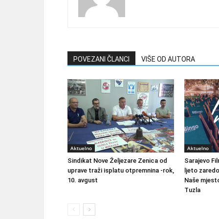
POVEZANI ČLANCI
VIŠE OD AUTORA
Aktuelno
Aktuelno
Sindikat Nove Željezare Zenica od
Sarajevo Fil
uprave traži isplatu otpremnina -rok,
ljeto zared
10. avgust
Naše mjesto
Tuzla