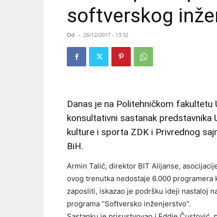
softverskog inže
Od
-
26/12/2017 - 13:32
Danas je na Politehničkom fakultetu 
konsultativni sastanak predstavnika 
kulture i sporta ZDK i Privrednog sa
BiH.
Armin Talić, direktor BIT Alijanse, asocijacij
ovog trenutka nedostaje 6.000 programera k
zaposliti, iskazao je podršku ideji nastaloj 
programa “Softversko inženjerstvo”.
Sastanku je prisustvovao i Eddie Čustović, p