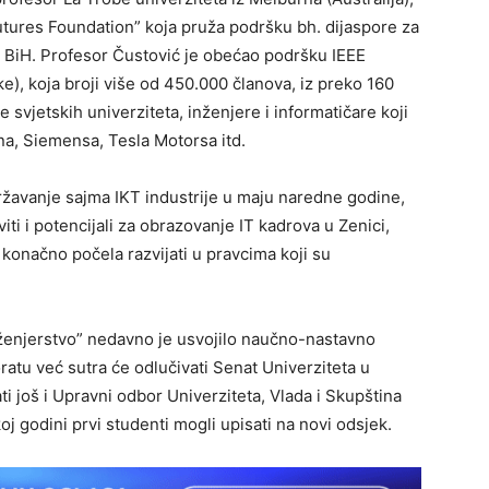
tures Foundation” koja pruža podršku bh. dijaspore za
u BiH. Profesor Čustović je obećao podršku IEEE
ike), koja broji više od 450.000 članova, iz preko 160
e svjetskih univerziteta, inženjere i informatičare koji
, Siemensa, Tesla Motorsa itd.
ržavanje sajma IKT industrije u maju naredne godine,
ti i potencijali za obrazovanje IT kadrova u Zenici,
 konačno počela razvijati u pravcima koji su
nženjerstvo” nedavno je usvojilo naučno-nastavno
oratu već sutra će odlučivati Senat Univerziteta u
ti još i Upravni odbor Univerziteta, Vlada i Skupština
 godini prvi studenti mogli upisati na novi odsjek.