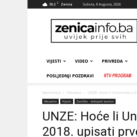
C
30.2
Subota, 8 Augusta, 2026
Zenica
zenicainfo.ba
VIJESTI
VIDEO
PRIVREDA
POSLJEDNJI POZDRAVI
Naslovnica
Aktuelno
UNZE: Hoće li Univerzitet u Z
Aktuelno
Vijesti
Zeničko - dobojski kanton
UNZE: Hoće li Uni
2018. upisati pr