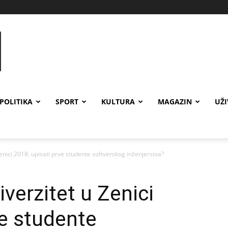
POLITIKA
SPORT
KULTURA
MAGAZIN
UŽ
enici 2018. upisati prve studente softverskog inženjerstva?
verzitet u Zenici
ve studente