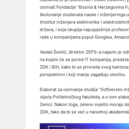
osnivač Fondacije “Bosnia & Herzegovina Fu
školovanje studenata nauke i inženjeringa 
(Institut inženjera elektronike i elektrotehn
država, i koja okuplja najuspješnije profesor
rade u kompanijama poput Googlea, Amazona
Vedad Šestić, direktor ZEPS-a najavio je od
na kojem će se pored IT kompanija, predstavi
ZDK i BiH, kako bi se privreda ovog kantona
perspektivni i koji manje zagađuju okolinu.
Elaborat za osnivanje studija “Softversko i
vijeće Politehničkog fakulteta, a o tom elab
Zenici. Nakon toga, zeleno svjetlo moraju da
ZDK, tako da bi se već u narednoj akademskoj