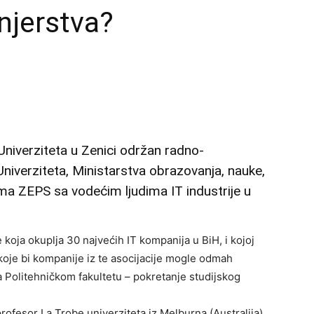
njerstva?
Univerziteta u Zenici održan radno-
Univerziteta, Ministarstva obrazovanja, nauke,
jma ZEPS sa vodećim ljudima IT industrije u
e koja okuplja 30 najvećih IT kompanija u BiH, i kojoj
oje bi kompanije iz te asocijacije mogle odmah
na Politehničkom fakultetu – pokretanje studijskog
rofesor La Trobe univerziteta iz Melburna (Australija),