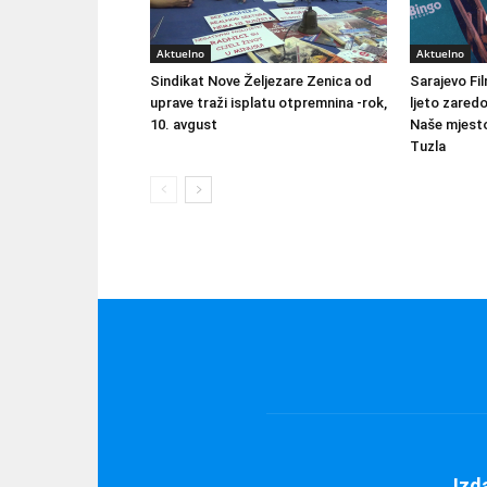
Aktuelno
Aktuelno
Sindikat Nove Željezare Zenica od
Sarajevo Fil
uprave traži isplatu otpremnina -rok,
ljeto zared
10. avgust
Naše mjesto
Tuzla
Izd