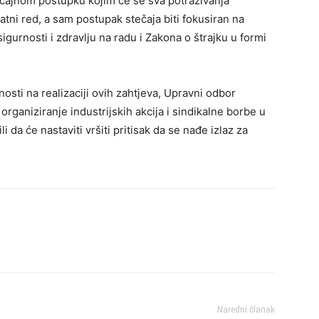
tečajnom postupku kojim će se sva potraživanja
latni red, a sam postupak stečaja biti fokusiran na
igurnosti i zdravlju na radu i Zakona o štrajku u formi
nosti na realizaciji ovih zahtjeva, Upravni odbor
organiziranje industrijskih akcija i sindikalne borbe u
da će nastaviti vršiti pritisak da se nađe izlaz za
Naredni članak