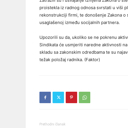
Zatražili su i usvajanje izmjena Zakona o s
proistekla iz radnog odnosa svrstati u viši p
rekonstrukciji firmi, te donošenje Zakona o s
usaglašenoj između socijalnih partnera.
Upozorili su da, ukoliko se ne pokrenu aktiv
Sindikata će usmjeriti naredne aktivnosti na 
skladu sa zakonskim odredbama te su najavili 
težak položaj radnika. (Faktor)
Prethodni članak