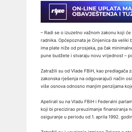
– Radi se o izuzetno važnom zakonu koji će i
radnika. Općepoznata je činjenica da veliki 
ima plate niže od prosjeka, pa čak minimalne
pune budžete i stvaraju novu vrijednost – po
Zatražili su od Vlade FBiH, kao predlagača z
zakonska rješenja na odgovarajući način os
više osnova odnosno manjim penzijama koje i
Apelirali su na Vladu FBiH i Federalni parl
koji bi precizirao preuzimanje finansiranja 
osiguranje u periodu od 1. aprila 1992. god