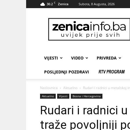
C
30.2
Subota, 8 Augusta, 2026
Zenica
zenicainfo.ba
VIJESTI
VIDEO
PRIVREDA
POSLJEDNJI POZDRAVI
Naslovnica
Aktuelno
Rudari i radnici u metalskoj in
Aktuelno
Vijesti
Bosna i Hercegovina
Rudari i radnici u
traže povoljniji 