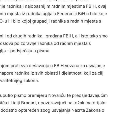
lje radnika i najopasnijim radnim mjestima FBiH, ovaj
nih mjesta iz rudnika uglja u Federaciji BiH u bilo koje
-u ili bilo kojoj grupaciji radnika s radnih mjesta s
iji od drugih radnika i građana FBiH, ali isto tako smo
poslova po zdravlje radnika od radnih mjesta s
lja – podsjećaju u pismu.
žnjom prati sva dešavanja u FBiH vezana za usvajanje
ore radnika iz svih oblasti i djelatnosti koji za cilj
valitetnijeg zakona.
e uputio pismo premijeru Novaliću te predsjedavajućim
 i Lidiji Bradari, upozoravajući na težak materijalni
 je dodatno opterećen zbog usvajanja Nacrta Zakona o