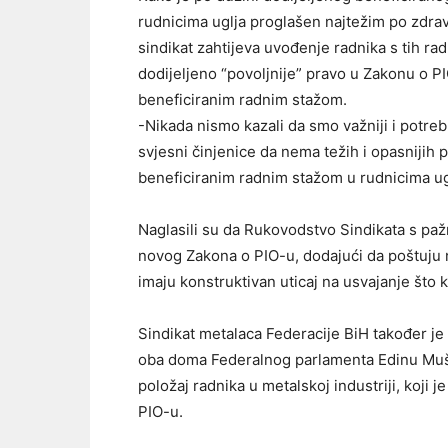
rudnicima uglja proglašen najtežim po zdrav
sindikat zahtijeva uvođenje radnika s tih rad
dodijeljeno “povoljnije” pravo u Zakonu o PIO
beneficiranim radnim stažom.
-Nikada nismo kazali da smo važniji i potrebn
svjesni činjenice da nema težih i opasnijih 
beneficiranim radnim stažom u rudnicima ug
Naglasili su da Rukovodstvo Sindikata s pa
novog Zakona o PIO-u, dodajući da poštuju nap
imaju konstruktivan uticaj na usvajanje što k
Sindikat metalaca Federacije BiH također j
oba doma Federalnog parlamenta Edinu Mušiću
položaj radnika u metalskoj industriji, koji
PIO-u.