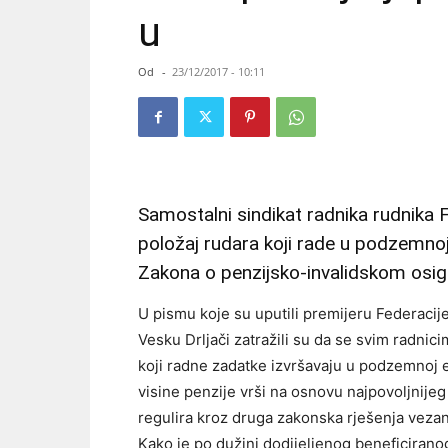
u
Od
-
23/12/2017 - 10:11
Samostalni sindikat radnika rudnika 
položaj rudara koji rade u podzemno
Zakona o penzijsko-invalidskom osigu
U pismu koje su uputili premijeru Federacije 
Vesku Drljači zatražili su da se svim radnic
koji radne zadatke izvršavaju u podzemnoj ek
visine penzije vrši na osnovu najpovoljnijeg
regulira kroz druga zakonska rješenja vezan
Kako je po dužini dodijeljenog beneficirano