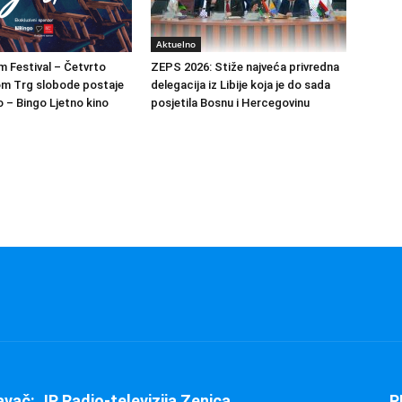
Aktuelno
m Festival – Četvrto
ZEPS 2026: Stiže najveća privredna
om Trg slobode postaje
delegacija iz Libije koja je do sada
 – Bingo Ljetno kino
posjetila Bosnu i Hercegovinu
avač: JP Radio-televizija Zenica
P