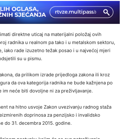
mati direktne uticaj na materijalni položaj ovih
broj radnika u realnom pa tako i u metalskom sektoru,
, iako rade izuzetno težak posao i u najvećoj mjeri
dsjetili su u pismu.
akona, da prilikom izrade prijedloga zakona ili kroz
igura da ova kategorija radnika ne bude kažnjena po
m neće biti dovoljne ni za preživljavanje.
ament na hitno usvoje Zakon uvezivanju radnog staža
neizmirenih doprinosa za penzijsko i invalidsko
ine do 31. decembra 2015. godine.