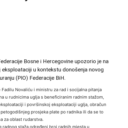
Federacije Bosne i Hercegovine upozorio je na
j eksploataciji u kontekstu donošenja novog
ranju (PIO) Federacije BiH.
Fadilu Novaliću i ministru za rad i socijalna pitanja
ima u rudnicima uglja s beneficiranim radnim stažom,
sploataciji i površinskoj eksploataciji uglja, obračun
 petogodišnjeg prosjeka plate po radnika ili da se to
a za oblast rudarstva.
g radnog staža određeni broj radnih mjesta u