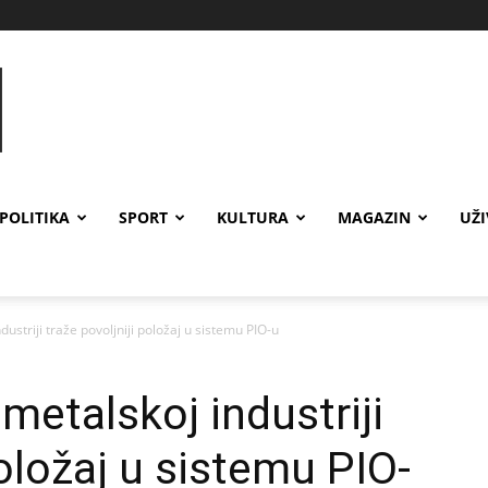
POLITIKA
SPORT
KULTURA
MAGAZIN
UŽ
dustriji traže povoljniji položaj u sistemu PIO-u
 metalskoj industriji
položaj u sistemu PIO-