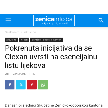
Naslovnica
Aktuelno
Aktuelno
Vijesti
Zeničko - dobojski kanton
Pokrenuta inicijativa da se
Clexan uvrsti na esencijalnu
listu lijekova
Od
-
22/12/2017 - 11:17
Današnjoj sjednici Skupštine Zeničko-dobojskog kantona