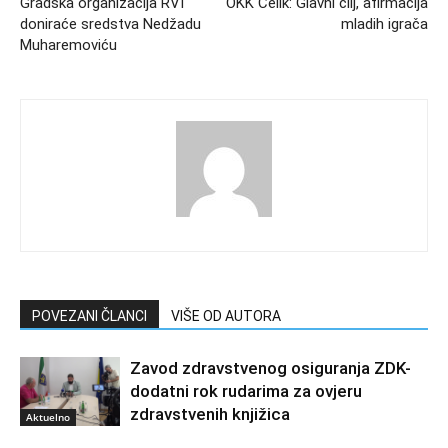
Gradska organizacija RVI
OKK Čelik: Glavni cilj, afirmacija
doniraće sredstva Nedžadu
mladih igrača
Muharemoviću
POVEZANI ČLANCI
VIŠE OD AUTORA
Zavod zdravstvenog osiguranja ZDK-
dodatni rok rudarima za ovjeru
zdravstvenih knjižica
Aktuelno