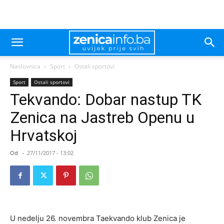
Naslovnica
Sport
Ostali sportovi
Sport
Ostali sportovi
Tekvando: Dobar nastup TK
Zenica na Jastreb Openu u
Hrvatskoj
Od
-
27/11/2017 - 13:02
U nedelju 26. novembra Taekvando klub Zenica je