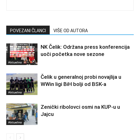
POVEZANI ČLANCI
VIŠE OD AUTORA
NK Čelik: Održana press konferencija
uoči početka nove sezone
Aktuelno
Čelik u generalnoj probi novajlija u
WWin ligi BiH bolji od BSK-a
Aktuelno
Zenički ribolovci osmi na KUP-u u
Jajcu
Aktuelno