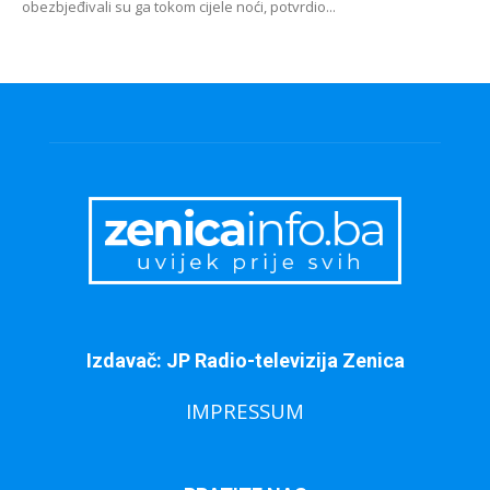
obezbjeđivali su ga tokom cijele noći, potvrdio...
Izdavač: JP Radio-televizija Zenica
IMPRESSUM