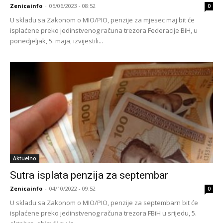
Zenicainfo
-
05/06/2023 - 08:52
0
U skladu sa Zakonom o MIO/PIO, penzije za mjesec maj bit će
isplaćene preko jedinstvenog računa trezora Federacije BiH, u
ponedjeljak, 5. maja, izvijestili...
Aktuelno
Sutra isplata penzija za septembar
Zenicainfo
-
04/10/2022 - 09:52
0
U skladu sa Zakonom o MIO/PIO, penzije za septembarn bit će
isplaćene preko jedinstvenog računa trezora FBiH u srijedu, 5.