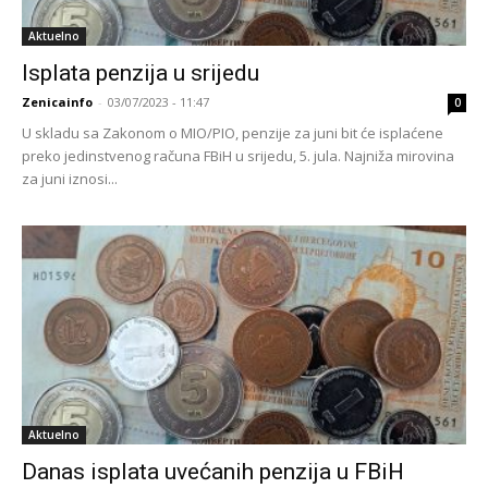
Aktuelno
Isplata penzija u srijedu
Zenicainfo
-
03/07/2023 - 11:47
0
U skladu sa Zakonom o MIO/PIO, penzije za juni bit će isplaćene
preko jedinstvenog računa FBiH u srijedu, 5. jula. Najniža mirovina
za juni iznosi...
Aktuelno
Danas isplata uvećanih penzija u FBiH