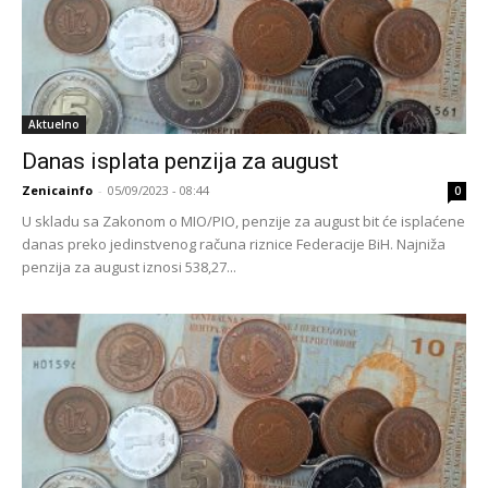
Aktuelno
Danas isplata penzija za august
Zenicainfo
-
05/09/2023 - 08:44
0
U skladu sa Zakonom o MIO/PIO, penzije za august bit će isplaćene
danas preko jedinstvenog računa riznice Federacije BiH. Najniža
penzija za august iznosi 538,27...