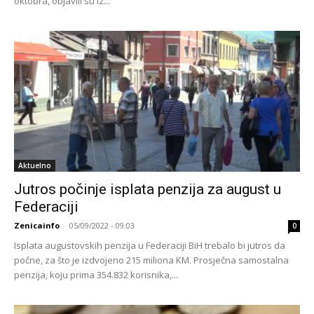
oktobra, objavili su iz...
Aktuelno
Jutros počinje isplata penzija za august u
Federaciji
Zenicainfo
-
05/09/2022 - 09:03
0
Isplata augustovskih penzija u Federaciji BiH trebalo bi jutros da
počne, za što je izdvojeno 215 miliona KM. Prosječna samostalna
penzija, koju prima 354.832 korisnika,...