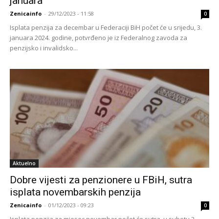
januara
Zenicainfo
-
29/12/2023 - 11:58
0
Isplata penzija za decembar u Federaciji BiH počet će u srijedu, 3.
januara 2024. godine, potvrđeno je iz Federalnog zavoda za
penzijsko i invalidsko...
Aktuelno
Dobre vijesti za penzionere u FBiH, sutra
isplata novembarskih penzija
Zenicainfo
-
01/12/2023 - 09:23
0
Isplata penzija za mjesec novembar počet će sutra, u subotu 2.