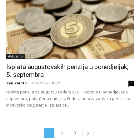
Aktuelno
Isplata augustovskih penzija u ponedjeljak,
5. septembra
Zenicainfo
-
01/09/2022 - 10:22
0
Isplata penzija za august u Federaciji BiH počinje u ponedjeljak 5.
septembra, potvrđeno nam je u Federalnom zavodu za penzijsko
invalidsko osiguranje. Isplata će...
1
2
3