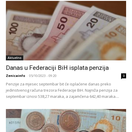
Aktuelno
Danas u Federaciji BiH isplata penzija
Zenicainfo
-
05/10/2023 - 09:20
0
Penzije za mjesec septembar bit će isplaćene danas preko
jedinstvenog računa trezora Federacije BiH. Najniža penzija za
septembar iznosi 538,27 maraka, a zajamčena 642,40 maraka....