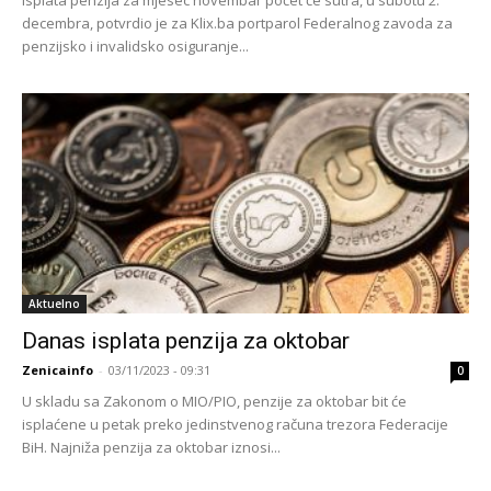
decembra, potvrdio je za Klix.ba portparol Federalnog zavoda za
penzijsko i invalidsko osiguranje...
Aktuelno
Danas isplata penzija za oktobar
Zenicainfo
-
03/11/2023 - 09:31
0
U skladu sa Zakonom o MIO/PIO, penzije za oktobar bit će
isplaćene u petak preko jedinstvenog računa trezora Federacije
BiH. Najniža penzija za oktobar iznosi...