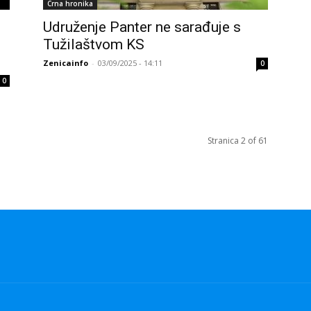
Crna hronika
Udruženje Panter ne sarađuje s
Tužilaštvom KS
Zenicainfo
-
03/09/2025 - 14:11
0
0
Stranica 2 of 61