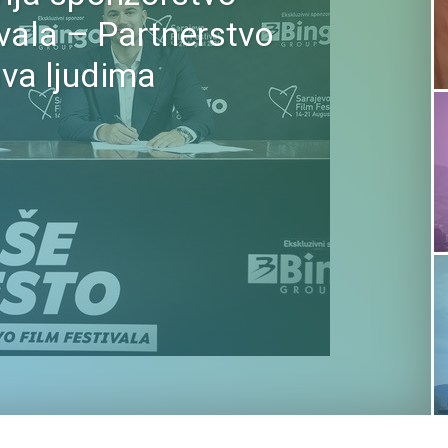
vala – Partnerstvo
ava ljudima