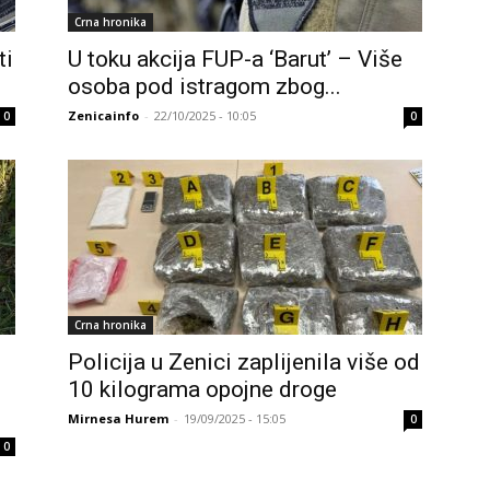
Crna hronika
ti
U toku akcija FUP-a ‘Barut’ – Više
osoba pod istragom zbog...
Zenicainfo
-
22/10/2025 - 10:05
0
0
Crna hronika
Policija u Zenici zaplijenila više od
10 kilograma opojne droge
Mirnesa Hurem
-
19/09/2025 - 15:05
0
0