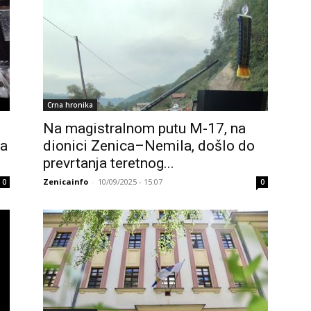
Crna hronika
Na magistralnom putu M-17, na
ga
dionici Zenica–Nemila, došlo do
prevrtanja teretnog...
Zenicainfo
-
10/09/2025 - 15:07
0
0