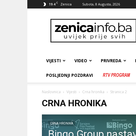
C
19.4
Subota, 8 Augusta, 2026
Zenica
zenicainfo.ba
VIJESTI
VIDEO
PRIVREDA
POSLJEDNJI POZDRAVI
Naslovnica
Vijesti
Crna hronika
Stranica 2
CRNA HRONIKA
CRNA HRONIKA
Bingo Group nastav