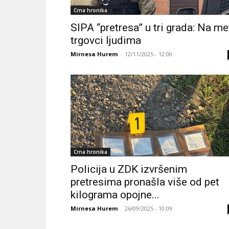
Crna hronika
SIPA “pretresa” u tri grada: Na me
trgovci ljudima
Mirnesa Hurem
-
12/11/2025 - 12:00
Crna hronika
Policija u ZDK izvršenim
pretresima pronašla više od pet
kilograma opojne...
Mirnesa Hurem
-
26/09/2025 - 10:09