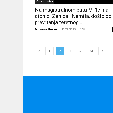
Crna hronika
Na magistralnom putu M-17, na
dionici Zenica–Nemila, došlo do
prevrtanja teretnog...
Mirnesa Hurem
-
10/09/2025 - 14:58
...
1
2
3
61