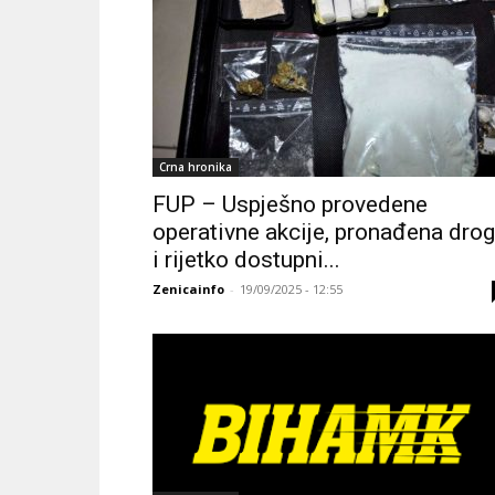
Crna hronika
FUP – Uspješno provedene
operativne akcije, pronađena dro
i rijetko dostupni...
Zenicainfo
-
19/09/2025 - 12:55