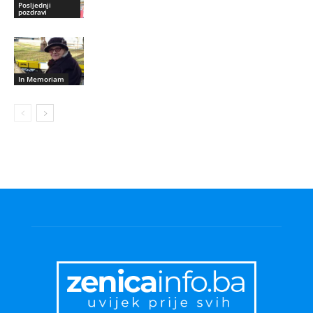
Posljednji
pozdravi
In Memoriam