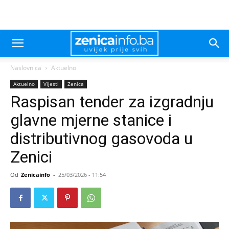
Naslovnica
Aktuelno
Aktuelno
Vijesti
Zenica
Raspisan tender za izgradnju
glavne mjerne stanice i
distributivnog gasovoda u
Zenici
Od
Zenicainfo
-
25/03/2026 - 11:54