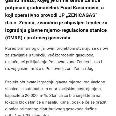
gasnu mrežu, kojeg je u ime Grada Zenica
potpisao gradonačelnik Fuad Kasumović, a
koji operativno provodi JP „ZENICAGAS“
d.o.o. Zenica, zvanično je objavljen tender za
izgradnju glavne mjerno-regulacione stanice
(GMRS) i pratećeg gasovoda.
Pored primarnog cilja, ovim projektom stvaraju se uslovi
za stavljanje u funkciju već izgrađenih gasovoda,
uključujući priključenje Poslovne zone Zenica 1, kao i
razvoj gasne mreže u Poslovnoj zoni Zenica Jug.
Projekt obuhvata izgradnju glavne mjerno-regulacione
stanice sa automatskim odorizacijskim postrojenjem,
kapaciteta 20.000 m³/h. Stanica će biti smještena na
lokaciji blok stanice u naselju Kanal, odakle će se graditi
dionica primarnog distributivnog gasovoda dužine
približno 3,25 kilometra.