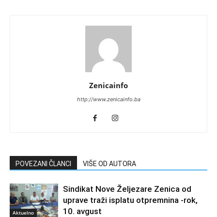
Zenicainfo
http://www.zenicainfo.ba
POVEZANI ČLANCI
VIŠE OD AUTORA
Sindikat Nove Željezare Zenica od
uprave traži isplatu otpremnina -rok,
10. avgust
Aktuelno