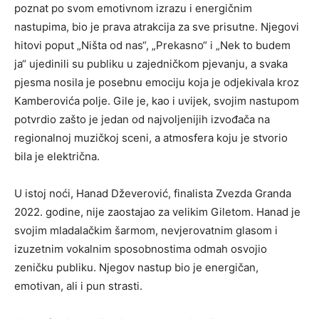
poznat po svom emotivnom izrazu i energičnim
nastupima, bio je prava atrakcija za sve prisutne. Njegovi
hitovi poput „Ništa od nas“, „Prekasno“ i „Nek to budem
ja“ ujedinili su publiku u zajedničkom pjevanju, a svaka
pjesma nosila je posebnu emociju koja je odjekivala kroz
Kamberovića polje. Gile je, kao i uvijek, svojim nastupom
potvrdio zašto je jedan od najvoljenijih izvođača na
regionalnoj muzičkoj sceni, a atmosfera koju je stvorio
bila je električna.
U istoj noći, Hanad Dževerović, finalista Zvezda Granda
2022. godine, nije zaostajao za velikim Giletom. Hanad je
svojim mladalačkim šarmom, nevjerovatnim glasom i
izuzetnim vokalnim sposobnostima odmah osvojio
zeničku publiku. Njegov nastup bio je energičan,
emotivan, ali i pun strasti.