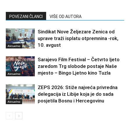
POVEZANI ČLANCI
VIŠE OD AUTORA
Sindikat Nove Željezare Zenica od
uprave traži isplatu otpremnina -rok,
10. avgust
Aktuelno
Sarajevo Film Festival – Četvrto ljeto
zaredom Trg slobode postaje Naše
mjesto – Bingo Ljetno kino Tuzla
Aktuelno
ZEPS 2026: Stiže najveća privredna
delegacija iz Libije koja je do sada
posjetila Bosnu i Hercegovinu
Aktuelno