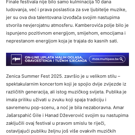
Finale festivala nije bilo samo kulminacija 10 dana
ludovanja, već i prava poslastica za sve ljubitelje muzike,
jer su ova dva talentovana izvođača svojim nastupima
stvorila nevjerojatnu atmosferu. Kamberovića polje bilo je
ispunjeno pozitivnom energijom, smijehom, emocijama i
neprestanom energijom koja je trajala do kasnih sati.
Zenica Summer Fest 2025. završio je u velikom stilu –
spektakularnim koncertom koji je spojio dvije zvijezde iz
različitih generacija, ali istog muzičkog svijeta. Publika je
imala priliku uživati u zvuku koji spaja tradiciju i
savremenu pop-scenu, a noć je bila nezaboravna. Amar
Jašarspahić Gile i Hanad Dževerović svojim su nastupima
zaključili ovaj festival u pravom smislu te riječi,
ostavljajući publiku željnu još više ovakvih muzičkih