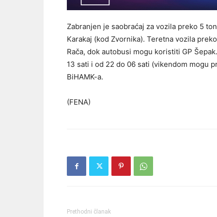
Zabranjen je saobraćaj za vozila preko 5 t
Karakaj (kod Zvornika). Teretna vozila preko
Rača, dok autobusi mogu koristiti GP Šepak
13 sati i od 22 do 06 sati (vikendom mogu pr
BiHAMK-a.
(FENA)
Prethodni članak