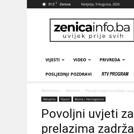
C
31.5
Nedjelja, 9 Augusta, 2026
Zenica
zenicainfo.ba
VIJESTI
VIDEO
PRIVREDA
POSLJEDNJI POZDRAVI
Naslovnica
Aktuelno
Povoljni uvjeti za vožnju, na
Aktuelno
Vijesti
Bosna i Hercegovina
Povoljni uvjeti z
prelazima zadrža