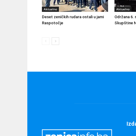
Aktuelno
Aktuelno
Deset zeničkih rudara ostali u jami
Održana 6. 
Raspotočje
Skupštine N
Izd