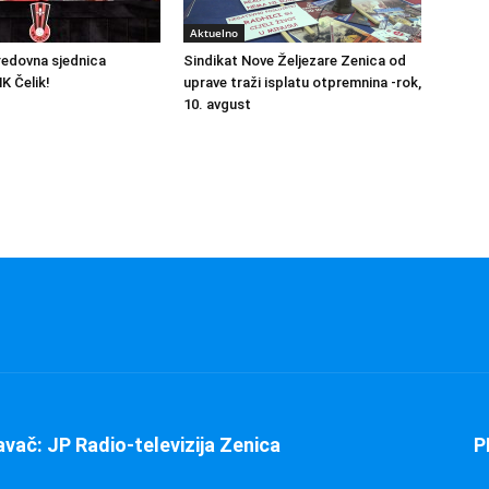
Aktuelno
redovna sjednica
Sindikat Nove Željezare Zenica od
K Čelik!
uprave traži isplatu otpremnina -rok,
10. avgust
avač: JP Radio-televizija Zenica
P