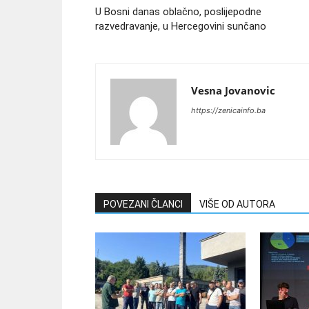
U Bosni danas oblačno, poslijepodne
razvedravanje, u Hercegovini sunčano
Vesna Jovanovic
https://zenicainfo.ba
POVEZANI ČLANCI
VIŠE OD AUTORA