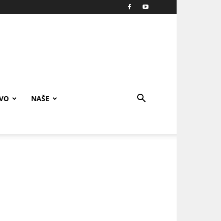
IVO
NAŠE