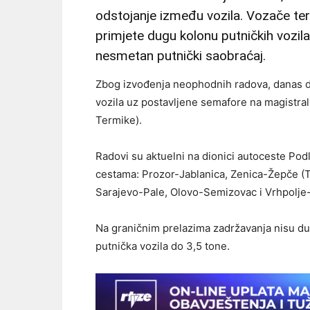
odstojanje između vozila. Vozače ter
primjete dugu kolonu putničkih vozil
nesmetan putnički saobraćaj.
Zbog izvođenja neophodnih radova, danas d
vozila uz postavljene semafore na magistr
Termike).
Radovi su aktuelni na dionici autoceste Pod
cestama: Prozor-Jablanica, Zenica-Žepče (To
Sarajevo-Pale, Olovo-Semizovac i Vrhpolje-
Na graničnim prelazima zadržavanja nisu du
putnička vozila do 3,5 tone.