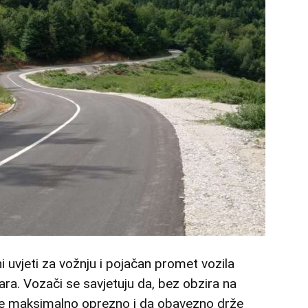
i uvjeti za vožnju i pojačan promet vozila
ara. Vozači se savjetuju da, bez obzira na
ze maksimalno oprezno i da obavezno drže