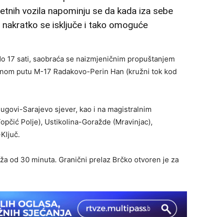
etnih vozila napominju se da kada iza sebe
a nakratko se isključe i tako omoguće
o 17 sati, saobraća se naizmjeničnim propuštanjem
alnom putu M-17 Radakovo-Perin Han (kružni tok kod
lugovi-Sarajevo sjever, kao i na magistralnim
pčić Polje), Ustikolina-Goražde (Mravinjac),
Ključ.
ža od 30 minuta. Granični prelaz Brčko otvoren je za