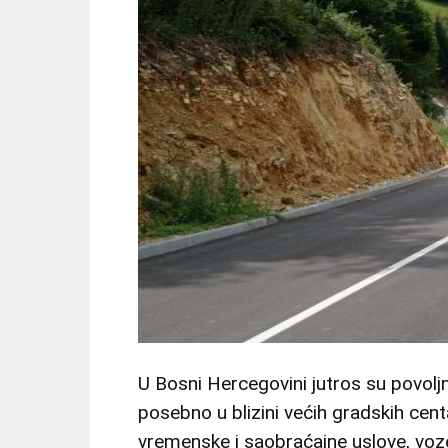
U Bosni Hercegovini jutros su povoljn
posebno u blizini većih gradskih cent
vremenske i saobraćajne uslove, vo