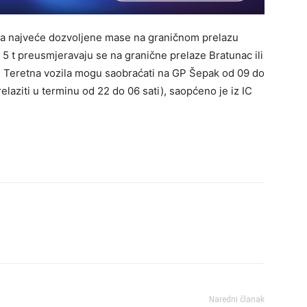
ona najveće dozvoljene mase na graničnom prelazu
 5 t preusmjeravaju se na granične prelaze Bratunac ili
. Teretna vozila mogu saobraćati na GP Šepak od 09 do
elaziti u terminu od 22 do 06 sati), saopćeno je iz IC
Naredni članak