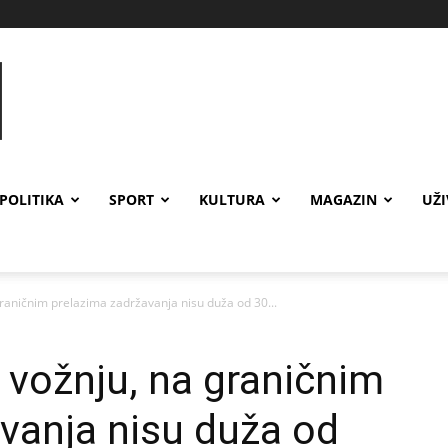
POLITIKA
SPORT
KULTURA
MAGAZIN
UŽ
 graničnim prelazima zadržavanja nisu duža od 30...
a vožnju, na graničnim
vanja nisu duža od