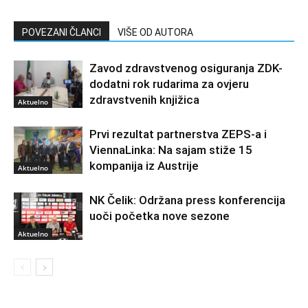
POVEZANI ČLANCI
VIŠE OD AUTORA
Zavod zdravstvenog osiguranja ZDK-
dodatni rok rudarima za ovjeru
zdravstvenih knjižica
Aktuelno
Prvi rezultat partnerstva ZEPS-a i
ViennaLinka: Na sajam stiže 15
kompanija iz Austrije
Aktuelno
NK Čelik: Održana press konferencija
uoči početka nove sezone
Aktuelno