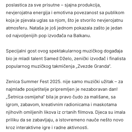
poslastica za sve prisutne – sjajna produkcija,
nevjerojatna energija i emotivna povezanost sa publikom
koja je pjevala uglas sa njom, što je stvorilo nevjerojatnu
atmosferu. Nataša je još jednom pokazala zašto je jedan
od najvoljenijih pop izvođača na Balkanu.
Specijalni gost ovog spektakularnog muzičkog događaja
bio je mladi talent Samed Dželo, zenički izvođač i finalista
popularnog muzičkog takmičenja „Zvezde Granda“.
Zenica Summer Fest 2025. nije samo muzički užitak – za
najmlađe posjetitelje pripremljen je nezaboravan dan!
„Šetnica osmijeha“ bila je pravo čudo za mališane, sa
igrom, zabavom, kreativnim radionicama i maskotama
njihovih omiljenih likova iz crtanih filmova. Djeca su imala
priliku da se zabavljaju, a istovremeno nauče nešto novo
kroz interaktivne igre i radne aktivnosti.