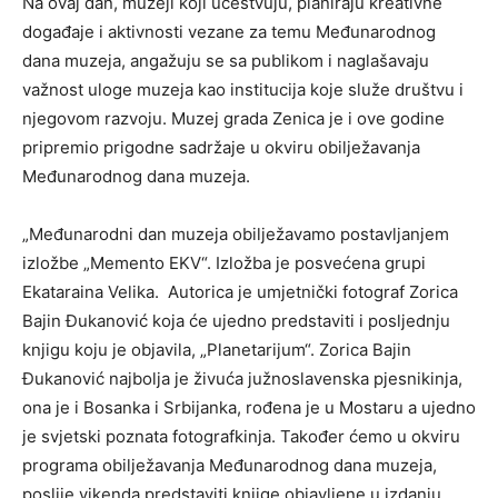
Na ovaj dan, muzeji koji učestvuju, planiraju kreativne
događaje i aktivnosti vezane za temu Međunarodnog
dana muzeja, angažuju se sa publikom i naglašavaju
važnost uloge muzeja kao institucija koje služe društvu i
njegovom razvoju. Muzej grada Zenica je i ove godine
pripremio prigodne sadržaje u okviru obilježavanja
Međunarodnog dana muzeja.
„Međunarodni dan muzeja obilježavamo postavljanjem
izložbe „Memento EKV“. Izložba je posvećena grupi
Ekataraina Velika. Autorica je umjetnički fotograf Zorica
Bajin Đukanović koja će ujedno predstaviti i posljednju
knjigu koju je objavila, „Planetarijum“. Zorica Bajin
Đukanović najbolja je živuća južnoslavenska pjesnikinja,
ona je i Bosanka i Srbijanka, rođena je u Mostaru a ujedno
je svjetski poznata fotografkinja. Također ćemo u okviru
programa obilježavanja Međunarodnog dana muzeja,
poslije vikenda predstaviti knjige objavljene u izdanju