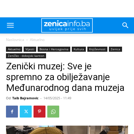
Naslovnica
Aktuelno
Aktuelno
Vijesti
Bosna i Hercegovina
Kultura
Književnost
Zenica
Zeničko - dobojski kanton
Zenički muzej: Sve je
spremno za obilježavanje
Međunarodnog dana muzeja
Od
Taib Bajramovic
-
14/05/2025 - 11:49