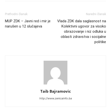
Prethodni članak
Naredni članak
MUP ZDK – Javni red i mir je
Vlada ZDK dala saglasnost na
narušen u 12 slučajeva
Kolektivni ugovor za visoko
obrazovanje i niz odluka u
oblasti zdravstva i socijalne
politike
Taib Bajramovic
http://www.zenicainfo.ba