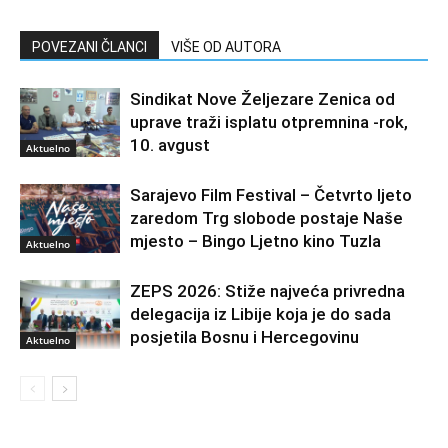
POVEZANI ČLANCI
VIŠE OD AUTORA
Sindikat Nove Željezare Zenica od
uprave traži isplatu otpremnina -rok,
10. avgust
Aktuelno
Sarajevo Film Festival – Četvrto ljeto
zaredom Trg slobode postaje Naše
mjesto – Bingo Ljetno kino Tuzla
Aktuelno
ZEPS 2026: Stiže najveća privredna
delegacija iz Libije koja je do sada
posjetila Bosnu i Hercegovinu
Aktuelno