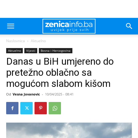
Naslovnica
Aktuelno
Aktuelno
Vijesti
Bosna i Hercegovina
Danas u BiH umjereno do
pretežno oblačno sa
mogućom slabom kišom
Od
Vesna Jovanovic
-
10/04/2025 - 08:41