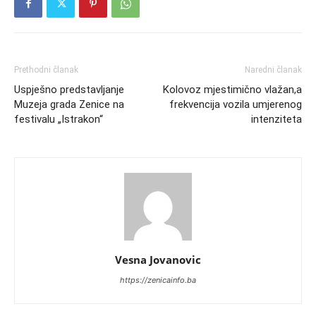
Prethodni članak
Naredni članak
Uspješno predstavljanje
Kolovoz mjestimično vlažan,a
Muzeja grada Zenice na
frekvencija vozila umjerenog
festivalu „Istrakon“
intenziteta
Vesna Jovanovic
https://zenicainfo.ba