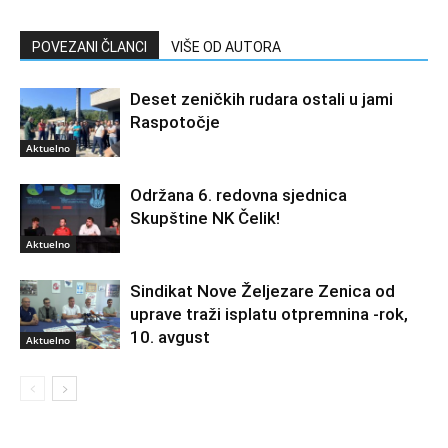
POVEZANI ČLANCI
VIŠE OD AUTORA
Deset zeničkih rudara ostali u jami
Raspotočje
Aktuelno
Održana 6. redovna sjednica
Skupštine NK Čelik!
Aktuelno
Sindikat Nove Željezare Zenica od
uprave traži isplatu otpremnina -rok,
10. avgust
Aktuelno