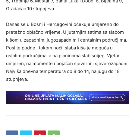
5, Trebinje 6, Mostar 7, Banja Luka i Doboj 8, Bijeljina 9,
Gradačac 10 stupnjeva.
Danas se u Bosni i Hercegovini očekuje umjereno do
pretežno oblačno vrijeme. U jutarnjim satima sa slabom
kišom u zapadnim, jugozapadnim i centalnim područjima.
Poslije podne i tokom noći, slaba kiša je moguća u
ostalim područjima, a na planinama slab snijeg. Vjetar
umjeren, na momente i pojačan sjeverni i sjeverozapadni.
Najviša dnevna temperatura od 8 do 14, na jugu do 18
stupnjeva.