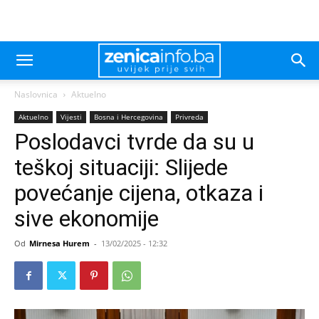
Naslovnica
Aktuelno
Aktuelno
Vijesti
Bosna i Hercegovina
Privreda
Poslodavci tvrde da su u
teškoj situaciji: Slijede
povećanje cijena, otkaza i
sive ekonomije
Od
Mirnesa Hurem
-
13/02/2025 - 12:32