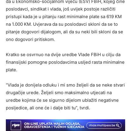
da u Ekonomsko-socijalnom vijeću (ESV) FBiH, kojeg čine
poslodavci, sindikat i vlada, još uvijek postoje različiti
pristupi kada je u pitanju rast minimalne plate sa 619 KM
na 1.000 KM. Uvjerava da su poslodavci skloni da se to
pitanje dogovori dijalogom, ali da su neki bili skloni da se
ono dogovori pritiskom.
Kratko se osvrnuo na dvije uredbe Vlade FBiH u cilju da
finansijski pomogne poslodavcima usljed rasta minimalne
plate.
“Vlada je donijela odluku i mi smo željeli da se neke stvari
drugačije urede. Željeli smo maksimalno utjecati na
uredbe kojima će se sigurno dijelom ublažiti negativne
posljedice, ali one će i dalje biti tu”, tvrdi.