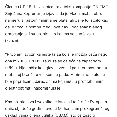
Članica UP FBiH i vlasnica travničke kompanije GS-TMT
Snježana Kopruner je izjavila da je Vlada imala dobru
namjeru s rastom minimalne plate, ali da je to ispalo kao
da je “bacila bombu među sve nas”. Naglasak njenog
obraćanja bili su problemi s kojima se suočavaju
izvoznici.
“Problem izvoznika jeste kriza koja je možda veća nego
ona iz 2008. i 2009. Ta kriza se osjeća na zapadnom
tržištu. Njemačka kao glavni izvozni partner, posebno u
metalnoj branši, u velikom je padu. Minimalne plate su
bile popriličan udarac onima koji nisu u profitabilnijim
djelatnostima”, napomenula je.
Kao problem za izvoznike je istakla i to što će Evropska
unija sljedeće godine uvesti Mehanizam prekograničnog
usklađivanja cijena ugljika (CBAM), što će značiti