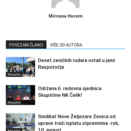
Mirnesa Hurem
POVEZANI ČLANCI
VIŠE OD AUTORA
Deset zeničkih rudara ostali u jami
Raspotočje
Aktuelno
Održana 6. redovna sjednica
Skupštine NK Čelik!
Aktuelno
Sindikat Nove Željezare Zenica od
uprave traži isplatu otpremnina -rok,
10. avgust
Aktuelno