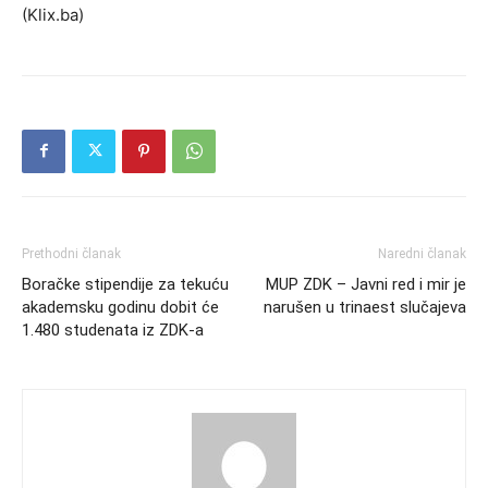
(Klix.ba)
Prethodni članak
Naredni članak
Boračke stipendije za tekuću
MUP ZDK – Javni red i mir je
akademsku godinu dobit će
narušen u trinaest slučajeva
1.480 studenata iz ZDK-a