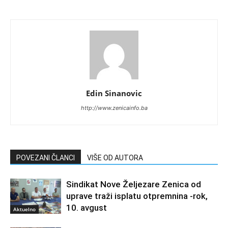
Edin Sinanovic
http://www.zenicainfo.ba
POVEZANI ČLANCI
VIŠE OD AUTORA
Sindikat Nove Željezare Zenica od
uprave traži isplatu otpremnina -rok,
10. avgust
Aktuelno