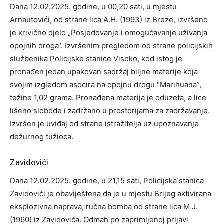
Dana 12.02.2025. godine, u 00,20 sati, u mjestu
Arnautovići, od strane lica A.H. (1993) iz Breze, izvršeno
je krivično djelo „Posjedovanje i omogućavanje uživanja
opojnih droga“. Izvršenim pregledom od strane policijskih
službenika Policijske stanice Visoko, kod istog je
pronađen jedan
upakovan sadržaj
biljne materije koja
svojim izgledom asocira na opojnu drogu “Marihuana”,
težine 1,02 grama. Pronađena materija je oduzeta, a lice
lišeno slobode i zadržano u prostorijama za zadržavanje.
Izvršen je uviđaj od strane istražitelja uz upoznavanje
dežurnog tužioca.
Zavidovi
ć
i
Dana 12.02.2025. godine, u 21,15 sati, Policijska stanica
Zavidovići je obaviještena da je u mjestu Brijeg aktivirana
eksplozivna naprava, ručna bomba od strane lica M.J.
(1960) iz Zavidovića. Odmah po zaprimljenoj prijavi