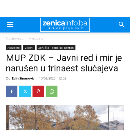
Naslovnica
Aktuelno
Aktuelno
Vijesti
Zeničko - dobojski kanton
MUP ZDK – Javni red i mir je
narušen u trinaest slučajeva
Od
Edin Sinanovic
-
13/02/2025 - 12:32