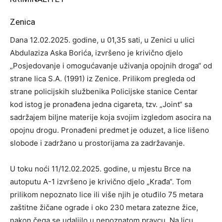
Zenica
Dana 12.02.2025. godine, u 01,35 sati, u Zenici u ulici
Abdulaziza Aska Borića, izvršeno je krivično djelo
„Posjedovanje i omogućavanje uživanja opojnih droga“ od
strane lica S.A. (1991) iz Zenice. Prilikom pregleda od
strane policijskih službenika Policijske stanice Centar
kod istog je pronađena jedna cigareta, tzv. „Joint“ sa
sadržajem biljne materije koja svojim izgledom asocira na
opojnu drogu. Pronađeni predmet je oduzet, a lice lišeno
slobode i zadržano u prostorijama za zadržavanje.
U toku noći 11/12.02.2025. godine, u mjestu Brce na
autoputu A-1 izvršeno je krivično djelo „Krađa“. Tom
prilikom nepoznato lice ili više njih je otuđilo 75 metara
zaštitne žičane ograde i oko 230 metara zatezne žice,
nakon čega se udaljilo u nepoznatom pravcu. Na licu