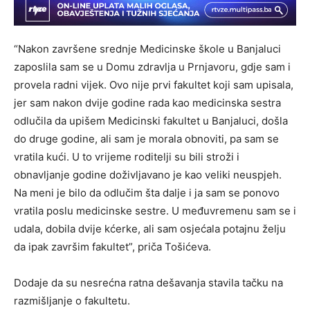
“Nakon završene srednje Medicinske škole u Banjaluci
zaposlila sam se u Domu zdravlja u Prnjavoru, gdje sam i
provela radni vijek. Ovo nije prvi fakultet koji sam upisala,
jer sam nakon dvije godine rada kao medicinska sestra
odlučila da upišem Medicinski fakultet u Banjaluci, došla
do druge godine, ali sam je morala obnoviti, pa sam se
vratila kući. U to vrijeme roditelji su bili stroži i
obnavljanje godine doživljavano je kao veliki neuspjeh.
Na meni je bilo da odlučim šta dalje i ja sam se ponovo
vratila poslu medicinske sestre. U međuvremenu sam se i
udala, dobila dvije kćerke, ali sam osjećala potajnu želju
da ipak završim fakultet”, priča Tošićeva.
Dodaje da su nesrećna ratna dešavanja stavila tačku na
razmišljanje o fakultetu.