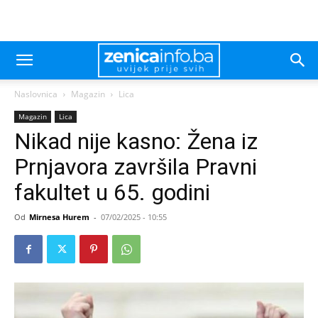
Naslovnica
Magazin
Lica
Magazin
Lica
Nikad nije kasno: Žena iz
Prnjavora završila Pravni
fakultet u 65. godini
Od
Mirnesa Hurem
-
07/02/2025 - 10:55