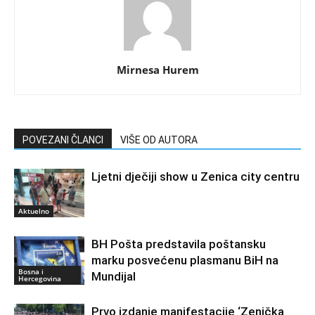
Mirnesa Hurem
POVEZANI ČLANCI
VIŠE OD AUTORA
Ljetni dječiji show u Zenica city centru
Aktuelno
BH Pošta predstavila poštansku
marku posvećenu plasmanu BiH na
Bosna i
Mundijal
Hercegovina
Prvo izdanje manifestacije ‘Zenička