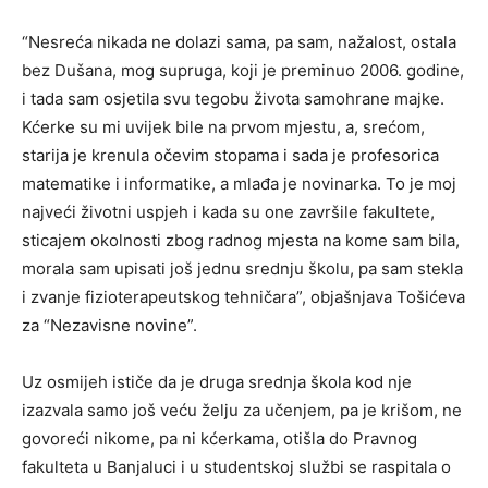
“Nesreća nikada ne dolazi sama, pa sam, nažalost, ostala
bez Dušana, mog supruga, koji je preminuo 2006. godine,
i tada sam osjetila svu tegobu života samohrane majke.
Kćerke su mi uvijek bile na prvom mjestu, a, srećom,
starija je krenula očevim stopama i sada je profesorica
matematike i informatike, a mlađa je novinarka. To je moj
najveći životni uspjeh i kada su one završile fakultete,
sticajem okolnosti zbog radnog mjesta na kome sam bila,
morala sam upisati još jednu srednju školu, pa sam stekla
i zvanje fizioterapeutskog tehničara”, objašnjava Tošićeva
za “Nezavisne novine”.
Uz osmijeh ističe da je druga srednja škola kod nje
izazvala samo još veću želju za učenjem, pa je krišom, ne
govoreći nikome, pa ni kćerkama, otišla do Pravnog
fakulteta u Banjaluci i u studentskoj službi se raspitala o