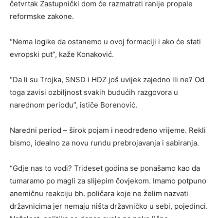
četvrtak Zastupnički dom će razmatrati ranije propale
reformske zakone.
“Nema logike da ostanemo u ovoj formaciji i ako će stati
evropski put”, kaže Konaković.
“Da li su Trojka, SNSD i HDZ još uvijek zajedno ili ne? Od
toga zavisi ozbiljnost svakih budućih razgovora u
narednom periodu”, ističe Borenović.
Naredni period – širok pojam i neodređeno vrijeme. Rekli
bismo, idealno za novu rundu prebrojavanja i sabiranja.
“Gdje nas to vodi? Trideset godina se ponašamo kao da
tumaramo po magli za slijepim čovjekom. Imamo potpuno
anemičnu reakciju bh. poličara koje ne želim nazvati
državnicima jer nemaju ništa državničko u sebi, pojedinci.