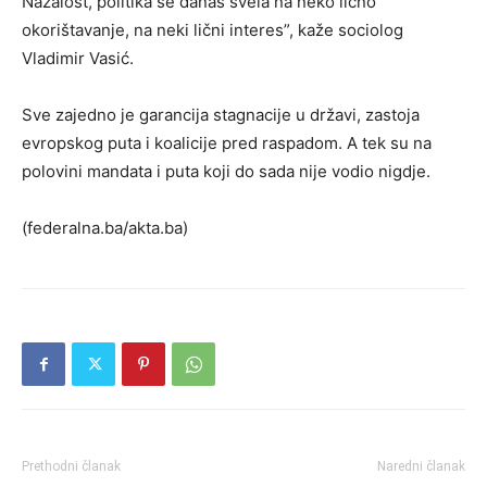
Nažalost, politika se danas svela na neko lično
okorištavanje, na neki lični interes”, kaže sociolog
Vladimir Vasić.
Sve zajedno je garancija stagnacije u državi, zastoja
evropskog puta i koalicije pred raspadom. A tek su na
polovini mandata i puta koji do sada nije vodio nigdje.
(federalna.ba/akta.ba)
Prethodni članak
Naredni članak