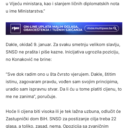
u Vijeću ministara, kao i slanjem ličnih diplomatskih nota
u ime Ministarstva.”
Dakle, okidač 9. januar. Za svaku smetnju velikom slavlju,
SNSD ne prašta i piše kazne. Inicijativa ugrozila poziciju,
no Konaković ne brine:
“Sve dok radim ono u šta čvrsto vjerujem. Dakle, štitim
istinu, zagovaram pravdu, vođen sam svojim principima,
uradio sam ispravnu stvar. Da li ću u tome platiti cijenu, to
me ne zanima”, poručuje.
Hoće li cijena biti visoka ili je tek lažna uzbuna, odlučit će
Zastupnički dom BiH. SNSD za postizanje cilja treba 22
glasa, a toliko, zasad, nema. Opozicija sa zvaničnim