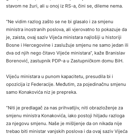
stavom ne žuri, ali u onoj iz RS-a, čini se, dileme nema.
“Ne vidim razlog zašto se ne bi glasalo i za smjenu
ministra inostranih poslova, ali vjerovatno to pokazuje da
je, zaista, ovaj saziv Vijeća ministara najlošiji u historiji
Bosne i Hercegovine i zaslužuje smjenu ne samo jedan ili
dva od njih nego čitavo Vijeće ministara”, kaže Branislav
Borenović, zastupnik PDP-a u Zastupničkom domu BiH.
Vijeću ministara u punom kapacitetu, presudila bi i
opozicija iz Federacije. Međutim, za pojedinačnu smjenu
samo Konakovića niz je prepreka.
“Niti je predlagač za nas prihvatljiv, niti obrazloženje za
smjenu ministra Konakovića, iako postoji hiljadu razloga
za njegovu smjenu. Naše je mišljenje da on nikada nije
trebao biti ministar vanjskih poslova i da ovaj saziv Vijeća