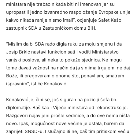
ministara nije trebao nikada biti ni imenovan jer su
upropastili jedno izvanredno raspoloženje Evropske unije
kakvo nikada ranije nismo imali”, ocjenjuje Safet Kešo,
zastupnik SDA u Zastupničkom domu BiH.
“Mislim da bi SDA rado digla ruku za moju smjenu i da
Josip Brkić nastavi funkcionisati i voditi Ministarstvo
vanjski poslova, ali neka to pokaže sjednica. Ne mogu
tome davati važnost na način da ja s njima trgujem, ne daj
Bože, ili pregovaram o onome što, ponavljam, smatram
ispravnim”, ističe Konaković.
Konaković je, čini se, još siguran na poziciji šefa bh.
diplomatije. Baš kao i Vijeće ministara od rekonstrukcije.
Razgovori najavljeni prošle sedmice, a do ove nema ništa
novo. Ipak, mogućnost nove većine je ostala, barem da
zaprijeti SNSD-u. I slučajno ili ne, baš tim pritiskom već u