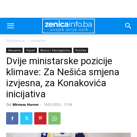
Naslovnica
Aktuelno
Aktuelno
Vijesti
Bosna i Hercegovina
Politika
Dvije ministarske pozicije
klimave: Za Nešića smjena
izvjesna, za Konakovića
inicijativa
Od
Mirnesa Hurem
-
14/01/2025 - 11:58