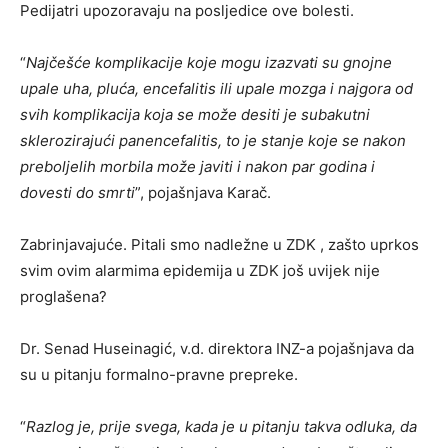
Pedijatri upozoravaju na posljedice ove bolesti.
“
Najčešće komplikacije koje mogu izazvati su gnojne
upale uha, pluća, encefalitis ili upale mozga i najgora od
svih komplikacija koja se može desiti je subakutni
sklerozirajući panencefalitis, to je stanje koje se nakon
preboljelih morbila može javiti i nakon par godina i
dovesti do smrti
”, pojašnjava Karač.
Zabrinjavajuće. Pitali smo nadležne u ZDK , zašto uprkos
svim ovim alarmima epidemija u ZDK još uvijek nije
proglašena?
Dr. Senad Huseinagić, v.d. direktora INZ-a pojašnjava da
su u pitanju formalno-pravne prepreke.
“
Razlog je, prije svega, kada je u pitanju takva odluka, da