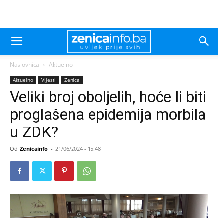
Naslovnica
Aktuelno
Aktuelno
Vijesti
Zenica
Veliki broj oboljelih, hoće li biti
proglašena epidemija morbila
u ZDK?
Od
Zenicainfo
-
21/06/2024 - 15:48