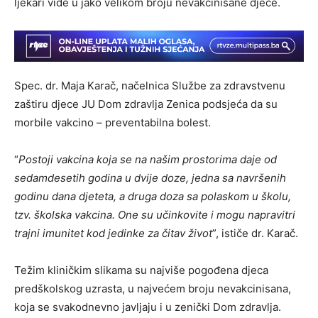
ljekari vide u jako velikom broju nevakcinisane djece.
Spec. dr. Maja Karač, načelnica Službe za zdravstvenu
zaštiru djece JU Dom zdravlja Zenica podsjeća da su
morbile vakcino – preventabilna bolest.
“
Postoji vakcina koja se na našim prostorima daje od
sedamdesetih godina u dvije doze, jedna sa navršenih
godinu dana djeteta, a druga doza sa polaskom u školu,
tzv. školska vakcina. One su učinkovite i mogu napravitri
trajni imunitet kod jedinke za čitav život
”, ističe dr. Karač.
Težim kliničkim slikama su najviše pogođena djeca
predškolskog uzrasta, u najvećem broju nevakcinisana,
koja se svakodnevno javljaju i u zenički Dom zdravlja.