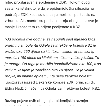
hitno proglašavanje epidemije u ZDK. Tokom ovog
sastanka istaknuto je da je epidemiološka situacija na
području ZDK, kada su u pitanju morbile i pertussis na
vrhuncu. Alarmantni su podaci o broju oboljelih, a sve je
manje i kapaciteta za prijem pacijenata u KBZ.
“
Od početka ove godine, za nepunih šest mjeseci kroz
prijemnu ambulantu Odjela za infektivne bolesti KBZ je
prošlo oko 550 djece sa kliničkom slikom krzamaka tj.
morbila i 160 djece sa kliničkom slikom velikog kašlja. To
je mnogo. Od toga je morbila hospitalizirano oko 100, a sa
velikim kašljem je zadržano oko 70 djece. To je velika
brojka, mi imamo epidemiju te dvije zarazne bolesti
”,
upozorava ispred Ljekarske komore ZDK prim. sci.dr.
Eldira Hadžić, načelnica Odjela za infektivne bolesti KBZ.
Razlog pojave ovih oboljenja epidemijskih razmjera,