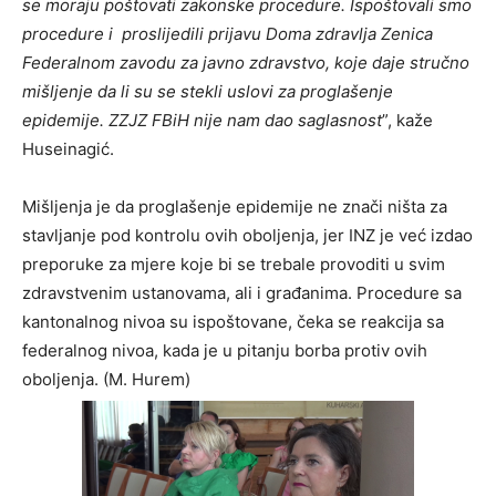
se moraju poštovati zakonske procedure. Ispoštovali smo
procedure i proslijedili prijavu Doma zdravlja Zenica
Federalnom zavodu za javno zdravstvo, koje daje stručno
mišljenje da li su se stekli uslovi za proglašenje
epidemije. ZZJZ FBiH nije nam dao saglasnost
”, kaže
Huseinagić.
Mišljenja je da proglašenje epidemije ne znači ništa za
stavljanje pod kontrolu ovih oboljenja, jer INZ je već izdao
preporuke za mjere koje bi se trebale provoditi u svim
zdravstvenim ustanovama, ali i građanima. Procedure sa
kantonalnog nivoa su ispoštovane, čeka se reakcija sa
federalnog nivoa, kada je u pitanju borba protiv ovih
oboljenja. (M. Hurem)