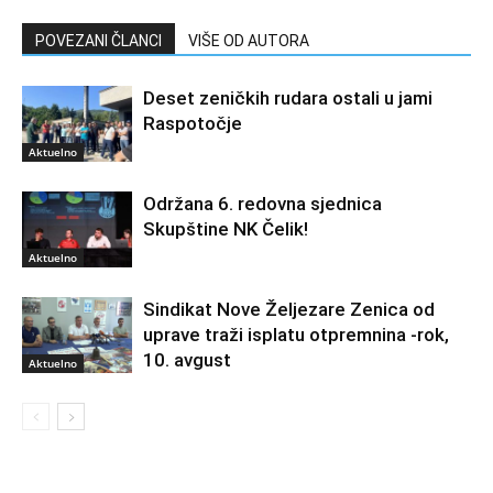
POVEZANI ČLANCI
VIŠE OD AUTORA
Deset zeničkih rudara ostali u jami
Raspotočje
Aktuelno
Održana 6. redovna sjednica
Skupštine NK Čelik!
Aktuelno
Sindikat Nove Željezare Zenica od
uprave traži isplatu otpremnina -rok,
10. avgust
Aktuelno