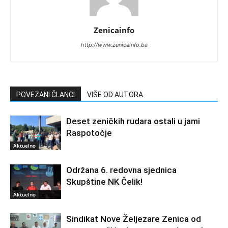
Zenicainfo
http://www.zenicainfo.ba
POVEZANI ČLANCI
VIŠE OD AUTORA
Deset zeničkih rudara ostali u jami
Raspotočje
Aktuelno
Održana 6. redovna sjednica
Skupštine NK Čelik!
Aktuelno
Sindikat Nove Željezare Zenica od