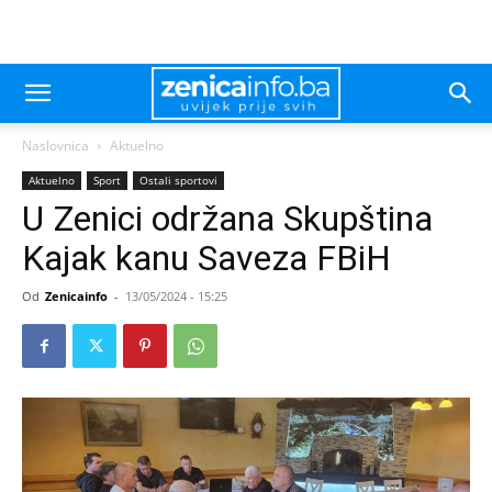
Naslovnica
Aktuelno
Aktuelno
Sport
Ostali sportovi
U Zenici održana Skupština
Kajak kanu Saveza FBiH
Od
Zenicainfo
-
13/05/2024 - 15:25