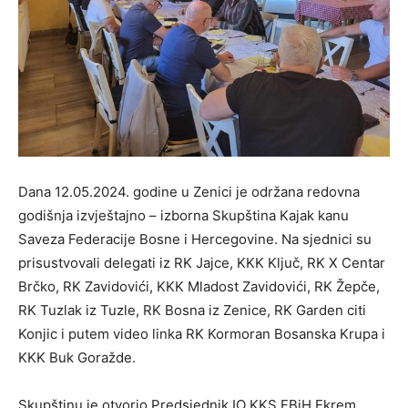
Dana 12.05.2024. godine u Zenici je održana redovna
godišnja izvještajno – izborna Skupština Kajak kanu
Saveza Federacije Bosne i Hercegovine. Na sjednici su
prisustvovali delegati iz RK Jajce, KKK Ključ, RK X Centar
Brčko, RK Zavidovići, KKK Mladost Zavidovići, RK Žepče,
RK Tuzlak iz Tuzle, RK Bosna iz Zenice, RK Garden citi
Konjic i putem video linka RK Kormoran Bosanska Krupa i
KKK Buk Goražde.
Skupštinu je otvorio Predsjednik IO KKS FBiH Ekrem