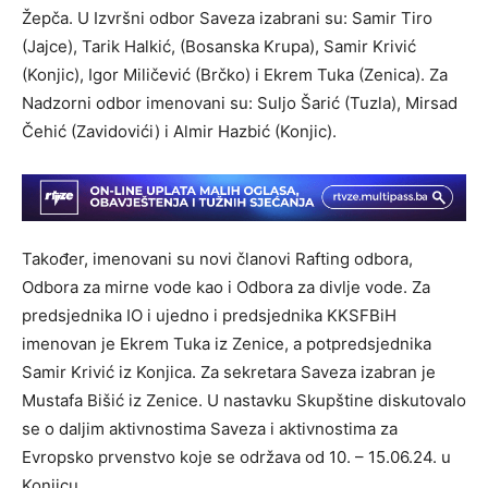
Žepča. U Izvršni odbor Saveza izabrani su: Samir Tiro
(Jajce), Tarik Halkić, (Bosanska Krupa), Samir Krivić
(Konjic), Igor Miličević (Brčko) i Ekrem Tuka (Zenica). Za
Nadzorni odbor imenovani su: Suljo Šarić (Tuzla), Mirsad
Čehić (Zavidovići) i Almir Hazbić (Konjic).
Također, imenovani su novi članovi Rafting odbora,
Odbora za mirne vode kao i Odbora za divlje vode. Za
predsjednika IO i ujedno i predsjednika KKSFBiH
imenovan je Ekrem Tuka iz Zenice, a potpredsjednika
Samir Krivić iz Konjica. Za sekretara Saveza izabran je
Mustafa Bišić iz Zenice. U nastavku Skupštine diskutovalo
se o daljim aktivnostima Saveza i aktivnostima za
Evropsko prvenstvo koje se održava od 10. – 15.06.24. u
Konjicu.