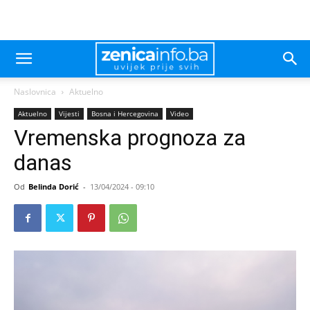
Naslovnica
Aktuelno
Aktuelno
Vijesti
Bosna i Hercegovina
Video
Vremenska prognoza za
danas
Od
Belinda Dorić
-
13/04/2024 - 09:10