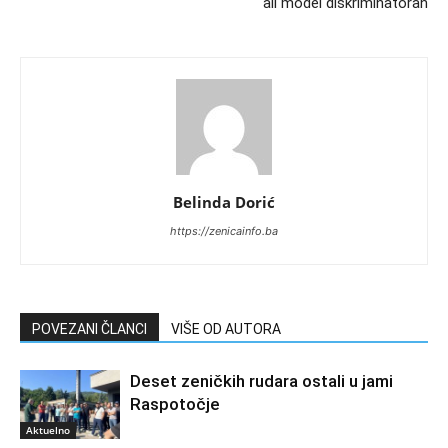
ali model diskriminatoran
Belinda Dorić
https://zenicainfo.ba
POVEZANI ČLANCI
VIŠE OD AUTORA
Deset zeničkih rudara ostali u jami
Raspotočje
Aktuelno