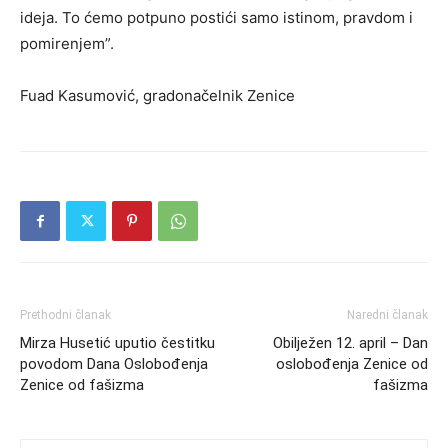
ideja. To ćemo potpuno postići samo istinom, pravdom i
pomirenjem”.
Fuad Kasumović, gradonačelnik Zenice
Prethodni članak
Naredni članak
Mirza Husetić uputio čestitku
Obilježen 12. april – Dan
povodom Dana Oslobođenja
oslobođenja Zenice od
Zenice od fašizma
fašizma