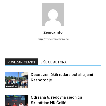
Zenicainfo
http://www.zenicainfo.ba
POVEZANI ČLANCI
VIŠE OD AUTORA
Deset zeničkih rudara ostali u jami
Raspotočje
Aktuelno
Održana 6. redovna sjednica
Skupštine NK Čelik!