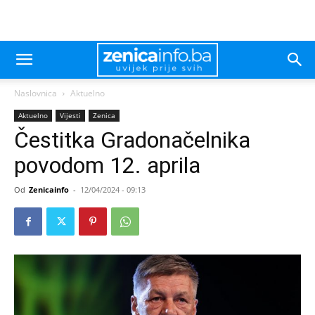
Naslovnica
Aktuelno
Aktuelno
Vijesti
Zenica
Čestitka Gradonačelnika
povodom 12. aprila
Od
Zenicainfo
-
12/04/2024 - 09:13