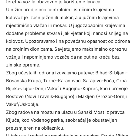
teretna vozila obavezno je korištenje lanaca.
U nižim predjelima centralnim i istočnim krajevima
kolovoz je zasniježen ili mokar, a u južnim krajevima
mjestimično vlažan ili mokar. U jugozapadnim krajevima
dodatne probleme stvara i jak vjetar koji nanosi snijeg na
kolovoz. Upozoravamo i na povećanu opasnost od odrona
na brojnim dionicama. Savjetujemo maksimalno opreznu
vožnju i napominjemo vozače da na put ne kreću bez
zimske opreme.
Zbog učestalih odrona izdvajamo puteve: Bihać-Srbljani-
Bosanska Krupa, Turbe-Karanovac, Sarajevo-Foča, Crna
Rijeka-Jajce-Donji Vakuf i Bugojno-Kupres, kao i prevoje
Rostovo (Novi Travnik-Bugojno) i Makljen (Prozor-Gornji
Vakuf/Uskoplje.
Zbog radova na mostu na ulazu u Sanski Most iz pravca
Ključa, kod Vodenog parka, saobraćaj je obustavljen i
preusmjeren na obilaznicu.
U toku su i radovi na magistralnim putevima Grude-Vitina