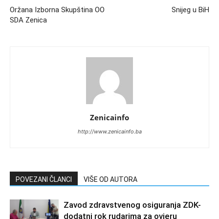
Oržana Izborna Skupština OO
Snijeg u BiH
SDA Zenica
Zenicainfo
http://www.zenicainfo.ba
POVEZANI ČLANCI
VIŠE OD AUTORA
Zavod zdravstvenog osiguranja ZDK-
dodatni rok rudarima za ovjeru