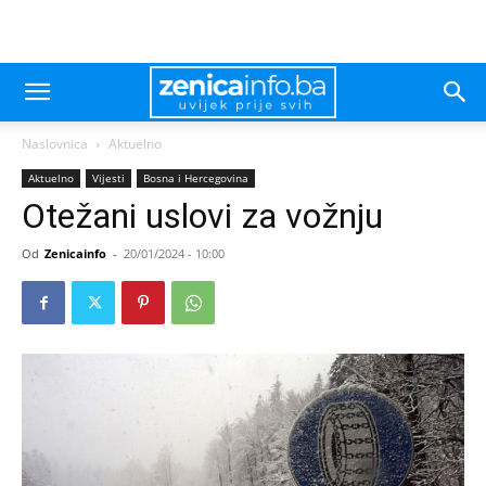
Naslovnica
Aktuelno
Aktuelno
Vijesti
Bosna i Hercegovina
Otežani uslovi za vožnju
Od
Zenicainfo
-
20/01/2024 - 10:00