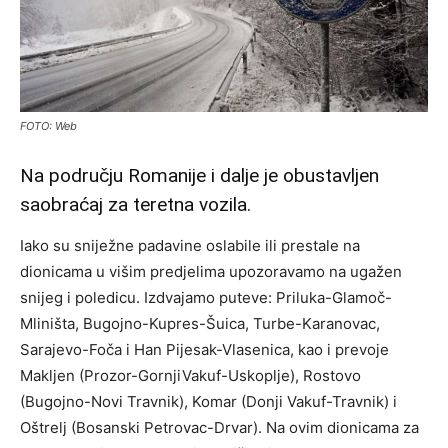
FOTO: Web
Na području Romanije i dalje je obustavljen
saobraćaj za teretna vozila.
Iako su sniježne padavine oslabile ili prestale na
dionicama u višim predjelima upozoravamo na ugažen
snijeg i poledicu. Izdvajamo puteve: Priluka-Glamoč-
Mliništa, Bugojno-Kupres-Šuica, Turbe-Karanovac,
Sarajevo-Foča i Han Pijesak-Vlasenica, kao i prevoje
Makljen (Prozor-GornjiVakuf-Uskoplje), Rostovo
(Bugojno-Novi Travnik), Komar (Donji Vakuf-Travnik) i
Oštrelj (Bosanski Petrovac-Drvar). Na ovim dionicama za