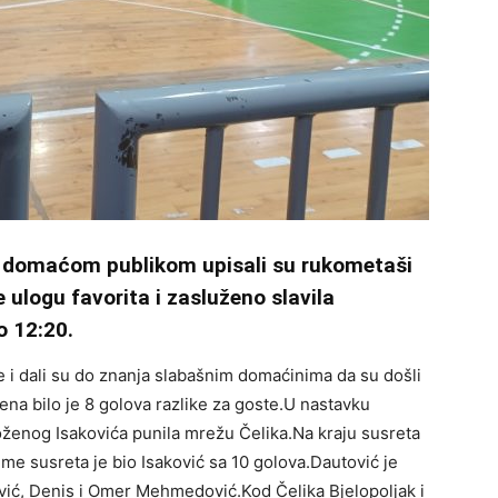
ed domaćom publikom upisali su rukometaši
 ulogu favorita i zasluženo slavila
o 12:20.
re i dali su do znanja slabašnim domaćinima da su došli
a bilo je 8 golova razlike za goste.U nastavku
oženog Isakovića punila mrežu Čelika.Na kraju susreta
ime susreta je bio Isaković sa 10 golova.Dautović je
ović, Denis i Omer Mehmedović.Kod Čelika Bjelopoljak i