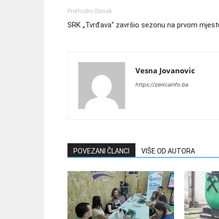
Prethodni članak
SRK „Tvrđava“ završio sezonu na prvom mjest
Vesna Jovanovic
https://zenicainfo.ba
POVEZANI ČLANCI
VIŠE OD AUTORA