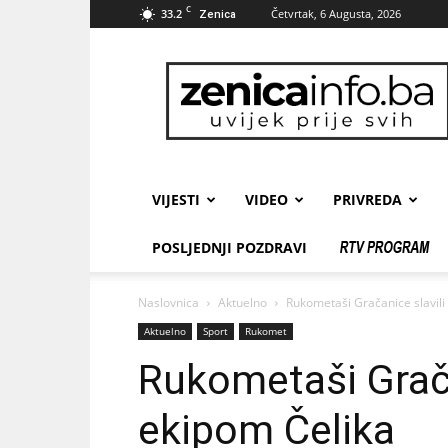
C
33.2
Četvrtak, 6 Augusta, 2026
Zenica
zenicainfo.ba
VIJESTI
VIDEO
PRIVREDA
POSLJEDNJI POZDRAVI
Naslovnica
Aktuelno
Rukometaši Gračanice slavili
Aktuelno
Sport
Rukomet
Rukometaši Grača
ekipom Čelika