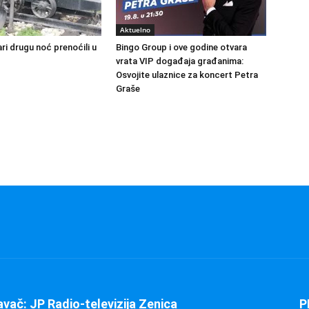
Aktuelno
ri drugu noć prenoćili u
Bingo Group i ove godine otvara
vrata VIP događaja građanima:
Osvojite ulaznice za koncert Petra
Graše
avač: JP Radio-televizija Zenica
P