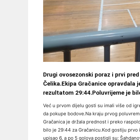
Drugi ovosezonski poraz i prvi pr
Čelika.Ekipa Gračanice opravdala je
rezultatom 29:44.Poluvrijeme je bil
Već u prvom dijelu gosti su imali više od ig
da pokupe bodove.Na kraju prvog poluvremen
Gračanica je držala prednost i preko raspol
bilo je 29:44 za Gračanicu.Kod gostiju prvo 
upisao 6, a po 5 golova postigli su: Šahdan