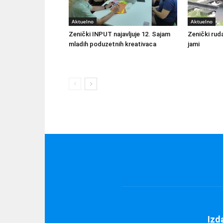
Aktuelno
Aktuelno
Zenički INPUT najavljuje 12. Sajam
Zenički ruda
mladih poduzetnih kreativaca
jami
Izd