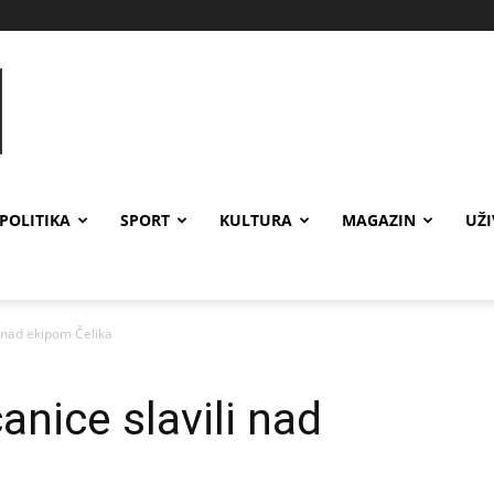
POLITIKA
SPORT
KULTURA
MAGAZIN
UŽ
 nad ekipom Čelika
nice slavili nad