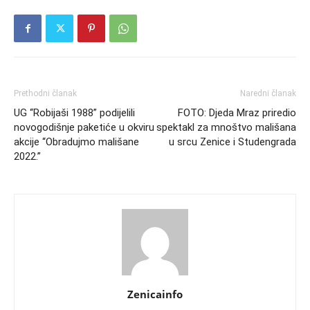
Prethodni članak
Naredni članak
UG “Robijaši 1988” podijelili
FOTO: Djeda Mraz priredio
novogodišnje paketiće u okviru
spektakl za mnoštvo mališana
akcije “Obradujmo mališane
u srcu Zenice i Studengrada
2022.”
Zenicainfo