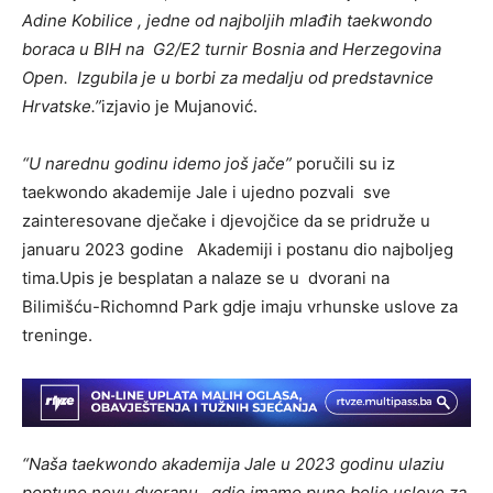
Adine Kobilice , jedne od najboljih mlađih taekwondo
boraca u BIH na G2/E2 turnir Bosnia and Herzegovina
Open. Izgubila je u borbi za medalju od predstavnice
Hrvatske.”
izjavio je Mujanović.
“U narednu godinu idemo još jače”
poručili su iz
taekwondo akademije Jale i ujedno pozvali sve
zainteresovane dječake i djevojčice da se pridruže u
januaru 2023 godine Akademiji i postanu dio najboljeg
tima.Upis je besplatan a nalaze se u dvorani na
Bilimišću-Richomnd Park gdje imaju vrhunske uslove za
treninge.
“Naša taekwondo akademija Jale u 2023 godinu ulaziu
poptuno novu dvoranu , gdje imamo puno bolje uslove za