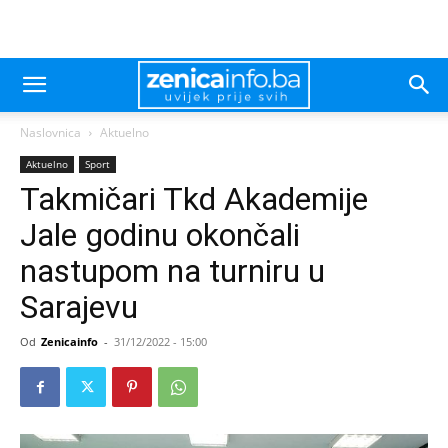
Naslovnica
Aktuelno
Aktuelno
Sport
Takmičari Tkd Akademije
Jale godinu okončali
nastupom na turniru u
Sarajevu
Od
Zenicainfo
-
31/12/2022 - 15:00