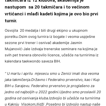
takmičara iz 12 klubova, akademija je
nastupom sa 20 takmičara i to većinom
vrtićanci i mlađi kadeti kojima je ovo bio prvi
turnir.
Osvojila 20 medalja i bili drugi ekipno u ukupnom
poretku.Osim ovog turnira iz bogate i veoma uspješne
sezone prvi trener i osnivač akademije Jasmin
Mujanović-Jale izdvaja trenerske seminare na kojima je
svih pet trenera obnovilo licence, učešće na turnirima iz
kalendara taekwondo saveza BIH.
“ U martu i aprilu mjesecu smo u Zenici imali dva veoma
jaka takmičenja.Državno i Federalno prvenstvo, kao i Kup
BIH u Sarajevu. Federalno prvenstvo je proglašeno za
jedno od najboljih u 2022 godini.Ujedno smo proslavili 20
godina od osnivanja kluba.Izdvojio bi učešće na turnirima
u Kaknju Visokom,Ilidži .Posebno bi izdvojio nastup naše