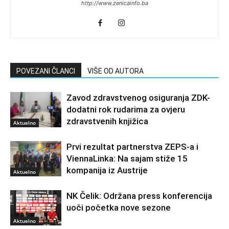
http://www.zenicainfo.ba
POVEZANI ČLANCI
VIŠE OD AUTORA
Zavod zdravstvenog osiguranja ZDK-
dodatni rok rudarima za ovjeru
zdravstvenih knjižica
Aktuelno
Prvi rezultat partnerstva ZEPS-a i
ViennaLinka: Na sajam stiže 15
kompanija iz Austrije
Aktuelno
NK Čelik: Održana press konferencija
uoči početka nove sezone
Aktuelno