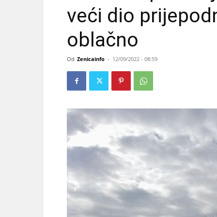
veći dio prijepo
oblačno
Od
Zenicainfo
-
12/09/2022 - 08:59