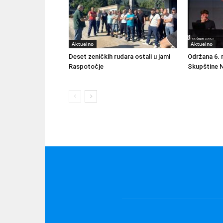
Aktuelno
Aktuelno
Deset zeničkih rudara ostali u jami
Održana 6. 
Raspotočje
Skupštine N