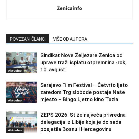
Zenicainfo
POVEZANI ČLANCI
VIŠE OD AUTORA
Sindikat Nove Željezare Zenica od
uprave traži isplatu otpremnina -rok,
10. avgust
Aktuelno
Sarajevo Film Festival – Četvrto ljeto
zaredom Trg slobode postaje Naše
mjesto – Bingo Ljetno kino Tuzla
Aktuelno
ZEPS 2026: Stiže najveća privredna
delegacija iz Libije koja je do sada
posjetila Bosnu i Hercegovinu
Aktuelno