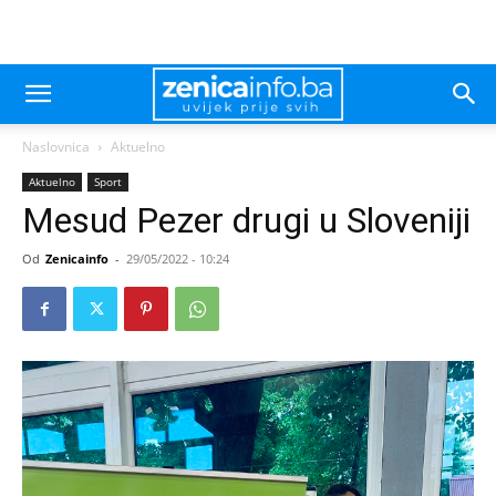
Naslovnica
Aktuelno
Aktuelno
Sport
Mesud Pezer drugi u Sloveniji
Od
Zenicainfo
-
29/05/2022 - 10:24