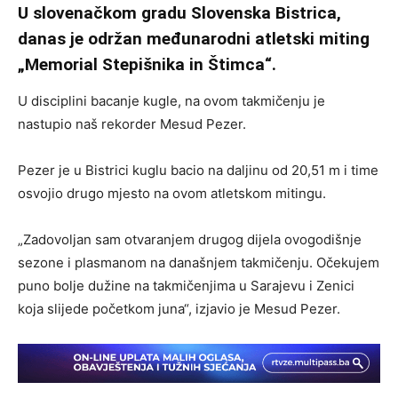
U slovenačkom gradu Slovenska Bistrica,
danas je održan međunarodni atletski miting
„Memorial Stepišnika in Štimca“.
U disciplini bacanje kugle, na ovom takmičenju je
nastupio naš rekorder Mesud Pezer.
Pezer je u Bistrici kuglu bacio na daljinu od 20,51 m i time
osvojio drugo mjesto na ovom atletskom mitingu.
„Zadovoljan sam otvaranjem drugog dijela ovogodišnje
sezone i plasmanom na današnjem takmičenju. Očekujem
puno bolje dužine na takmičenjima u Sarajevu i Zenici
koja slijede početkom juna“, izjavio je Mesud Pezer.