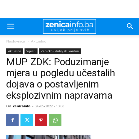
Naslovnica
Aktuelno
Aktuelno
Vijesti
Zeničko - dobojski kanton
MUP ZDK: Poduzimanje
mjera u pogledu učestalih
dojava o postavljenim
eksplozivnim napravama
Od
Zenicainfo
-
26/05/2022 - 10:08