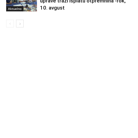
uprave traži isplatu otpremnina -rok,
10. avgust
Aktuelno