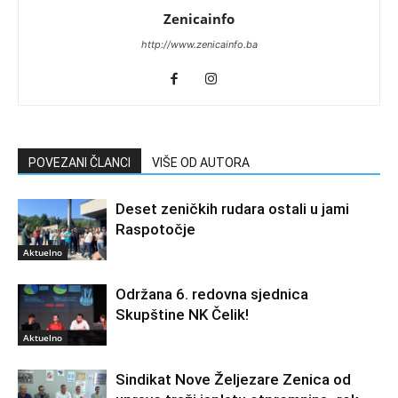
Zenicainfo
http://www.zenicainfo.ba
POVEZANI ČLANCI
VIŠE OD AUTORA
Deset zeničkih rudara ostali u jami
Raspotočje
Aktuelno
Održana 6. redovna sjednica
Skupštine NK Čelik!
Aktuelno
Sindikat Nove Željezare Zenica od