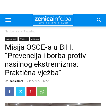
Naslovnica
Aktuelno
Aktuelno
Vijesti
Zenica
Misija OSCE-a u BiH:
“Prevencija i borba protiv
nasilnog ekstremizma:
Praktična vježba”
Od
Zenicainfo
-
24/05/2022 - 12:52