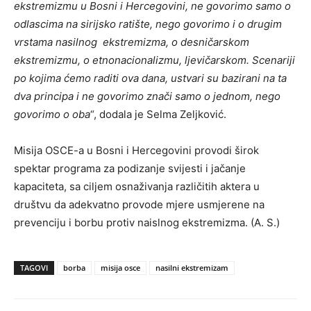
ekstremizmu u Bosni i Hercegovini, ne govorimo samo o
odlascima na sirijsko ratište, nego govorimo i o drugim
vrstama nasilnog ekstremizma, o desničarskom
ekstremizmu, o etnonacionalizmu, ljevičarskom. Scenariji
po kojima ćemo raditi ova dana, ustvari su bazirani na ta
dva principa i ne govorimo znači samo o jednom, nego
govorimo o oba
“, dodala je Selma Zeljković.
Misija OSCE-a u Bosni i Hercegovini provodi širok
spektar programa za podizanje svijesti i jačanje
kapaciteta, sa ciljem osnaživanja različitih aktera u
društvu da adekvatno provode mjere usmjerene na
prevenciju i borbu protiv naislnog ekstremizma. (A. S.)
TAGOVI
borba
misija osce
nasilni ekstremizam