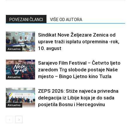
POVEZANI ČLANCI
VIŠE OD AUTORA
Sindikat Nove Željezare Zenica od
uprave traži isplatu otpremnina -rok,
10. avgust
Aktuelno
Sarajevo Film Festival – Četvrto ljeto
zaredom Trg slobode postaje Naše
mjesto – Bingo Ljetno kino Tuzla
Aktuelno
ZEPS 2026: Stiže najveća privredna
delegacija iz Libije koja je do sada
posjetila Bosnu i Hercegovinu
Aktuelno