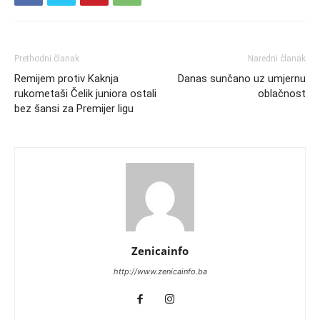
Prethodni članak
Naredni članak
Remijem protiv Kaknja
Danas sunčano uz umjernu
rukometaši Čelik juniora ostali
oblačnost
bez šansi za Premijer ligu
Zenicainfo
http://www.zenicainfo.ba