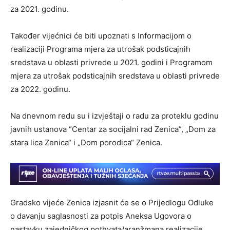
za 2021. godinu.
Također vijećnici će biti upoznati s Informacijom o
realizaciji Programa mjera za utrošak podsticajnih
sredstava u oblasti privrede u 2021. godini i Programom
mjera za utrošak podsticajnih sredstava u oblasti privrede
za 2022. godinu.
Na dnevnom redu su i izvještaji o radu za proteklu godinu
javnih ustanova “Centar za socijalni rad Zenica”, „Dom za
stara lica Zenica“ i „Dom porodica“ Zenica.
Gradsko vijeće Zenica izjasnit će se o Prijedlogu Odluke
o davanju saglasnosti za potpis Aneksa Ugovora o
nastavku zajedničkog pothvata/aranžmana realizacije