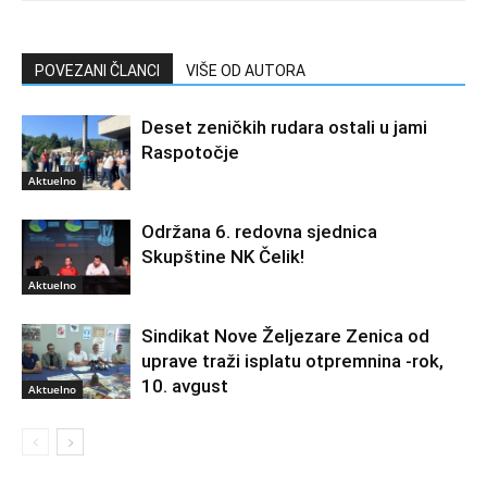
POVEZANI ČLANCI
VIŠE OD AUTORA
Deset zeničkih rudara ostali u jami
Raspotočje
Aktuelno
Održana 6. redovna sjednica
Skupštine NK Čelik!
Aktuelno
Sindikat Nove Željezare Zenica od
uprave traži isplatu otpremnina -rok,
10. avgust
Aktuelno