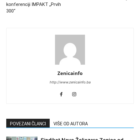
konferenciji IMPAKT „Prvih
300“
Zenicainfo
http://www.zenicainfo.ba
POVEZANI ČLANCI
VIŠE OD AUTORA
Sindikat Nove Željezare Zenica od