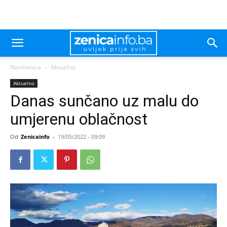
Naslovnica
Aktuelno
Aktuelno
Danas sunčano uz malu do
umjerenu oblačnost
Od
Zenicainfo
-
19/05/2022 - 09:09