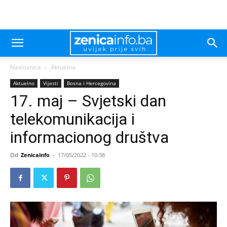
Naslovnica
Aktuelno
Aktuelno
Vijesti
Bosna i Hercegovina
17. maj – Svjetski dan
telekomunikacija i
informacionog društva
Od
Zenicainfo
-
17/05/2022 - 10:38