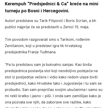
Kerempuh “Predsjednici & Ca” kreće na mini
turneju po Bosni i Hercegovini.
Autori predstave su Tarik Filipović i Boris Scrtan, a bh
publici najprije će se predstaviti u Zenici 15. maja.
Tim povodom razgovarali smo s Tarikom, rođenim
Zeničanom, koji u predstavi igra lik hrvatskog
predsjednika Franje Tuđmana.
“Pa tu predstavu sam ja bukvalno sanjao. Kao bivša
predsjednica postavlja stol koji neodoljivo podsjeća na
stol iz posljednje večere i vidio kako redom ulaze bivši
predsjednici, kako Hrvatske tako i Jugoslavije i tu sam se
probudio. San sam prepričao svojim ukućanima i samo su
mi rekli kratko i jasno – piši. I onda sam zamišljao kako je
ona pozvala sve njih, da zaborave sve razlike, kako