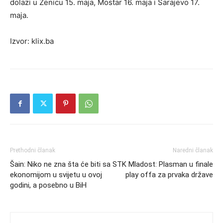
dolazi u Zenicu 15. maja, Mostar 16. maja i Sarajevo 17.
maja.
Izvor: klix.ba
Prethodni članak
Naredni članak
Šain: Niko ne zna šta će biti sa
STK Mladost: Plasman u finale
ekonomijom u svijetu u ovoj
play offa za prvaka države
godini, a posebno u BiH