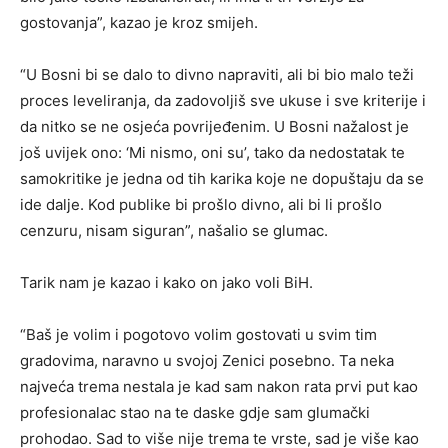
gostovanja”, kazao je kroz smijeh.
“U Bosni bi se dalo to divno napraviti, ali bi bio malo teži
proces leveliranja, da zadovoljiš sve ukuse i sve kriterije i
da nitko se ne osjeća povrijeđenim. U Bosni nažalost je
još uvijek ono: ‘Mi nismo, oni su’, tako da nedostatak te
samokritike je jedna od tih karika koje ne dopuštaju da se
ide dalje. Kod publike bi prošlo divno, ali bi li prošlo
cenzuru, nisam siguran”, našalio se glumac.
Tarik nam je kazao i kako on jako voli BiH.
“Baš je volim i pogotovo volim gostovati u svim tim
gradovima, naravno u svojoj Zenici posebno. Ta neka
najveća trema nestala je kad sam nakon rata prvi put kao
profesionalac stao na te daske gdje sam glumački
prohodao. Sad to više nije trema te vrste, sad je više kao