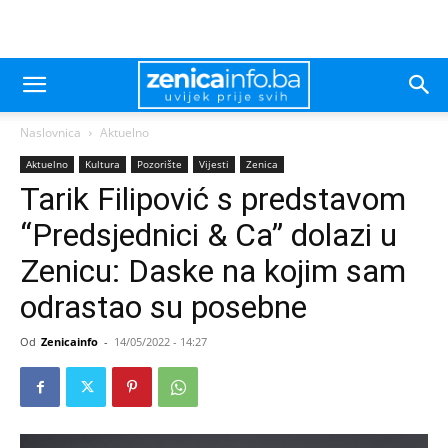
Naslovnica
Aktuelno
Aktuelno
Kultura
Pozorište
Vijesti
Zenica
Tarik Filipović s predstavom
“Predsjednici & Ca” dolazi u
Zenicu: Daske na kojim sam
odrastao su posebne
Od
Zenicainfo
-
14/05/2022 - 14:27