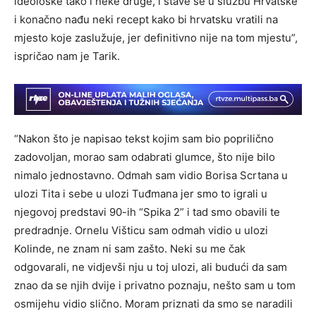
ideološke tako i neke druge, i stave se u službu Hrvatske
i konačno nađu neki recept kako bi hrvatsku vratili na
mjesto koje zaslužuje, jer definitivno nije na tom mjestu”,
ispričao nam je Tarik.
“Nakon što je napisao tekst kojim sam bio poprilično
zadovoljan, morao sam odabrati glumce, što nije bilo
nimalo jednostavno. Odmah sam vidio Borisa Scrtana u
ulozi Tita i sebe u ulozi Tuđmana jer smo to igrali u
njegovoj predstavi 90-ih “Spika 2” i tad smo obavili te
predradnje. Ornelu Višticu sam odmah vidio u ulozi
Kolinde, ne znam ni sam zašto. Neki su me čak
odgovarali, ne vidjevši nju u toj ulozi, ali budući da sam
znao da se njih dvije i privatno poznaju, nešto sam u tom
osmijehu vidio slično. Moram priznati da smo se naradili