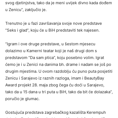
svog djetinjstva, tako da je meni uvijek divno kada dođem
u Zenicu”, zaključio je.
Trenutno je u fazi završavanja svoje nove predstave
“Seks i glad”, koju će u BiH predstaviti tek najesen.
“Igram i ove druge predstave, u šestom mjesecu
dolazimo u Kamerni teatar koji je naš drugi dom s
predstavom “Da sam ptica”, koju posebno volim. Igrat
ćemo je i u Zenici na danima bh. drame i nadam se još po
drugim mjestima. U ovom razdoblju ću puno puta posjetiti
Zenicu i Sarajevo iz raznih razloga, imam i BeautyBay
Award projekt 28. maja zbog čega ću doći u Sarajevo,
tako da u 15 dana u tri puta u BiH, tako da bit će dolazaka”,
poručio je glumac.
Gostujuća predstava zagrebačkog kazališta Kerempuh