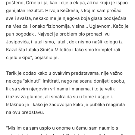
pošteno, Ornela i ja, kao i cijela ekipa, ali na kraju je ispao
genijalan rezultat. Hrvoja Kečkeša, s kojim sam prošao
sve i svašta, nekako me je njegova boja glasa podsjećala
na Mesića, i onako fizionomija, visina… Uglavnom, Kečo je
pun pogodak . Najveći je problem bio pronaći Ivu
Josipovića, i lutali smo, lutali, dok nismo našli kolegu iz
Kazališta lutaka Sinišu Miletića i tako smo kompletirali
cijelu ekipu”, pojasnio je.
Tarik je dodao kako u ovakvim predstavama, nije važno
nekoga “skinuti”, imitirati, nego na scenu donijeti osobu,
lik sa svim njegovim vrlinama i manama, i to je velik
izazov za glumce, ali smatra da su u tome i uspjeli.
Istaknuo je i kako je zadovoljan kako je publika reagirala
na ovu predstavu.
“Mislim da sam uspio u onome u čemu sam naumio s