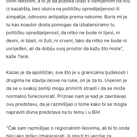
ovim tekstom, a to je da publika izlazi s osmijehom na licu
iz kazališta, bez obzira na političku opredijeljenost ili
simpatije, odnosno antipatije prema nekome. Boris mi je
tu kao koautor dosta pomogao da izbalansiramo tu
političku opredijeljenost, da nitko ne bude ni lijevi, ni
desni, ni bijeli, ni žuti, ni crveni, tako da nitko ne bude ni
uvrijeđen, ali da dobiju svoj prostor da kažu što misle”,
kaže Tarik.
Kazao je da apolitičan, sve što je u granicama ljudskosti i
drugima ne stavlja okove na ruke, on je za to. Uvjeren je
da se u svakoj zemlji mogu primiriti strasti i da se može
normalno funkcionirati. Priznao nam je kad je završavao
ovu predstavu, da je razmišljao o tome kako bi se mogla
napraviti divna predstava na tu temu i u BiH.
“Čak sam razmišljao o regionalnim likovima, ali bi to onda
bilo jako teško izbalansirati, ili ima ti tri verzije za