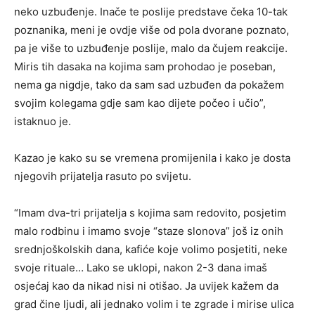
neko uzbuđenje. Inače te poslije predstave čeka 10-tak
poznanika, meni je ovdje više od pola dvorane poznato,
pa je više to uzbuđenje poslije, malo da čujem reakcije.
Miris tih dasaka na kojima sam prohodao je poseban,
nema ga nigdje, tako da sam sad uzbuđen da pokažem
svojim kolegama gdje sam kao dijete počeo i učio”,
istaknuo je.
Kazao je kako su se vremena promijenila i kako je dosta
njegovih prijatelja rasuto po svijetu.
“Imam dva-tri prijatelja s kojima sam redovito, posjetim
malo rodbinu i imamo svoje “staze slonova” još iz onih
srednjoškolskih dana, kafiće koje volimo posjetiti, neke
svoje rituale… Lako se uklopi, nakon 2-3 dana imaš
osjećaj kao da nikad nisi ni otišao. Ja uvijek kažem da
grad čine ljudi, ali jednako volim i te zgrade i mirise ulica