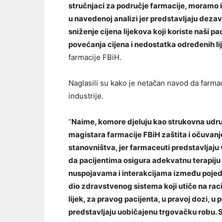
stručnjaci za područje farmacije, moramo i
u navedenoj analizi jer predstavljaju dezavu
sniženje cijena lijekova koji koriste naši p
povećanja cijena i nedostatka određenih li
farmacije FBiH.
Naglasili su kako je netačan navod da farm
industrije.
“
Naime, komore djeluju kao strukovna udru
magistara farmacije FBiH zaštita i očuvan
stanovništva, jer farmaceuti predstavljaju 
da pacijentima osigura adekvatnu terapiju
nuspojavama i interakcijama između pojedini
dio zdravstvenog sistema koji utiče na raci
lijek, za pravog pacijenta, u pravoj dozi, u p
predstavljaju uobičajenu trgovačku robu. 