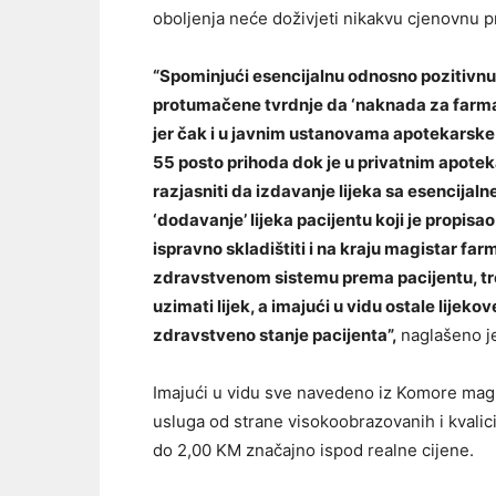
oboljenja neće doživjeti nikakvu cjenovnu pr
“Spominjući esencijalnu odnosno pozitivn
protumačene tvrdnje da ‘naknada za farma
jer čak i u javnim ustanovama apotekarske 
55 posto prihoda dok je u privatnim apotek
razjasniti da izdavanje lijeka sa esencijaln
‘dodavanje’ lijeka pacijentu koji je propis
ispravno skladištiti i na kraju magistar fa
zdravstvenom sistemu prema pacijentu, treb
uzimati lijek, a imajući u vidu ostale lijek
zdravstveno stanje pacijenta”,
naglašeno j
Imajući u vidu sve navedeno iz Komore magis
usluga od strane visokoobrazovanih i kvalici
do 2,00 KM značajno ispod realne cijene.