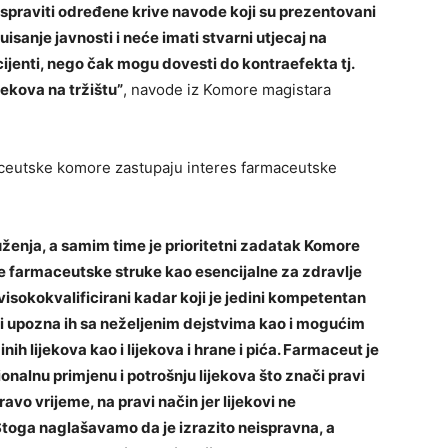
spraviti određene krive navode koji su prezentovani
isanje javnosti i neće imati stvarni utjecaj na
acijenti, nego čak mogu dovesti do kontraefekta tj.
jekova na tržištu”
, navode iz Komore magistara
aceutske komore zastupaju interes farmaceutske
ženja, a samim time je prioritetni zadatak Komore
je farmaceutske struke kao esencijalne za zdravlje
visokokvalificirani kadar koji je jedini kompetentan
 i upozna ih sa neželjenim dejstvima kao i mogućim
h lijekova kao i lijekova i hrane i pića. Farmaceut je
onalnu primjenu i potrošnju lijekova što znači pravi
ravo vrijeme, na pravi način jer lijekovi ne
Stoga naglašavamo da je izrazito neispravna, a