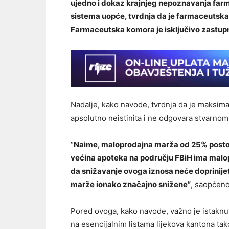
ujedno i dokaz krajnjeg nepoznavanja far
sistema uopće, tvrdnja da je farmaceutska
Farmaceutska komora je isključivo zastupn
Nadalje, kako navode, tvrdnja da je maksima
apsolutno neistinita i ne odgovara stvarnom
“
Naime, maloprodajna marža od 25% posto 
većina apoteka na području FBiH ima malo
da snižavanje ovoga iznosa neće doprinijeti
marže ionako značajno snižene”
, saopćeno
Pored ovoga, kako navode, važno je istaknut
na esencijalnim listama lijekova kantona tako