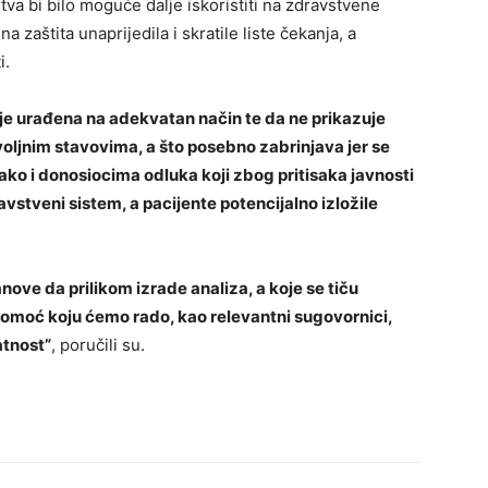
tva bi bilo moguće dalje iskoristiti na zdravstvene
a zaštita unaprijedila i skratile liste čekanja, a
i.
ije urađena na adekvatan način te da ne prikazuje
voljnim stavovima, a što posebno zabrinjava jer se
ko i donosiocima odluka koji zbog pritisaka javnosti
vstveni sistem, a pacijente potencijalno izložile
ve da prilikom izrade analiza, a koje se tiču
omoć koju ćemo rado, kao relevantni sugovornici,
atnost”
, poručili su.