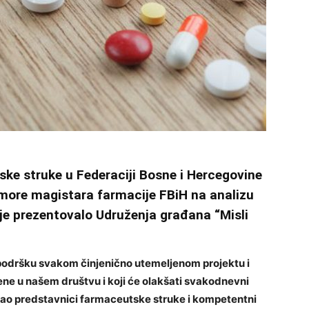
ske struke u Federaciji Bosne i Hercegovine
Komore magistara farmacije FBiH na analizu
u je prezentovalo Udruženja građana “Misli
podršku svakom činjenično utemeljenom projektu i
jene u našem društvu i koji će olakšati svakodnevni
ao predstavnici farmaceutske struke i kompetentni