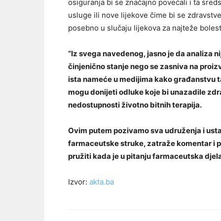
osiguranja bi se značajno povećali i ta sreds
usluge ili nove lijekove čime bi se zdravstven
posebno u slučaju lijekova za najteže bolest
“Iz svega navedenog, jasno je da analiza n
činjenično stanje nego se zasniva na proiz
ista nameće u medijima kako građanstvu ta
mogu donijeti odluke koje bi unazadile zdra
nedostupnosti životno bitnih terapija.
Ovim putem pozivamo sva udruženja i ustano
farmaceutske struke, zatraže komentar i p
pružiti kada je u pitanju farmaceutska djel
Izvor:
akta.ba