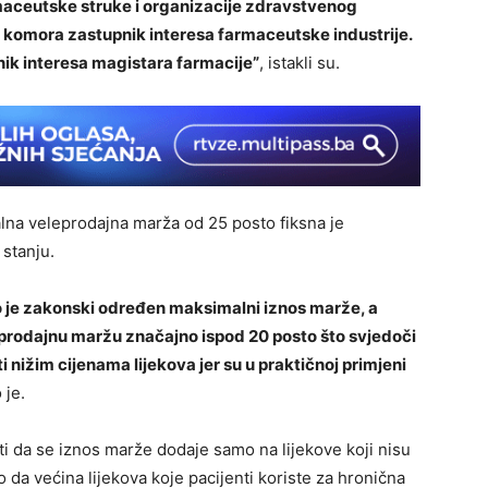
maceutske struke i organizacije zdravstvenog
 komora zastupnik interesa farmaceutske industrije.
ik interesa magistara farmacije”
, istakli su.
lna veleprodajna marža od 25 posto fiksna je
 stanju.
je zakonski određen maksimalni iznos marže, a
prodajnu maržu značajno ispod 20 posto što svjedoči
 nižim cijenama lijekova jer su u praktičnoj primjeni
 je.
i da se iznos marže dodaje samo na lijekove koji nisu
 da većina lijekova koje pacijenti koriste za hronična