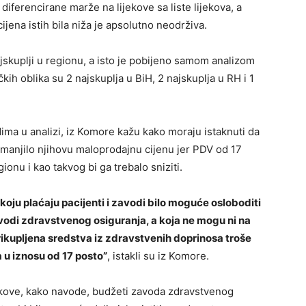
diferencirane marže na lijekove sa liste lijekova, a
jena istih bila niža je apsolutno neodrživa.
ajskuplji u regionu, a isto je pobijeno samom analizom
kih oblika su 2 najskuplja u BiH, 2 najskuplja u RH i 1
ma u analizi, iz Komore kažu kako moraju istaknuti da
 umanjilo njihovu maloprodajnu cijenu jer PDV od 17
gionu i kao takvog bi ga trebalo sniziti.
a koju plaćaju pacijenti i zavodi bilo moguće osloboditi
odi zdravstvenog osiguranja, a koja ne mogu ni na
prikupljena sredstva iz zdravstvenih doprinosa troše
u iznosu od 17 posto”
, istakli su iz Komore.
ekove, kako navode, budžeti zavoda zdravstvenog