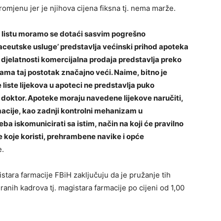
omjenu jer je njihova cijena fiksna tj. nema marže.
u listu moramo se dotaći sasvim pogrešno
ceutske usluge’ predstavlja većinski prihod apoteka
djelatnosti komercijalna prodaja predstavlja preko
ama taj postotak značajno veći. Naime, bitno je
e liste lijekova u apoteci ne predstavlja puko
ao doktor. Apoteke moraju navedene lijekove naručiti,
rmacije, kao zadnji kontrolni mehanizam u
a iskomunicirati sa istim, način na koji će pravilno
ove koje koristi, prehrambene navike i opće
e.
tara farmacije FBiH zaključuju da je pružanje tih
ranih kadrova tj. magistara farmacije po cijeni od 1,00