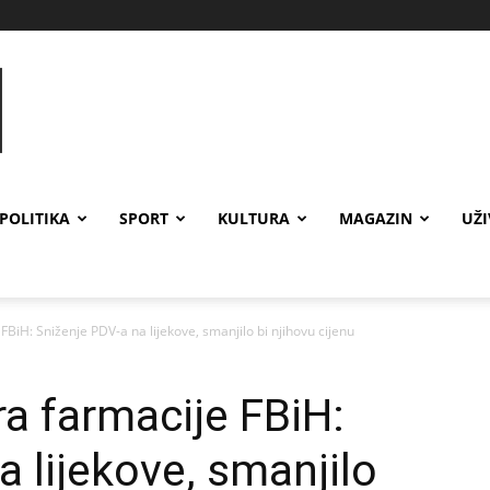
POLITIKA
SPORT
KULTURA
MAGAZIN
UŽ
iH: Sniženje PDV-a na lijekove, smanjilo bi njihovu cijenu
a farmacije FBiH:
 lijekove, smanjilo