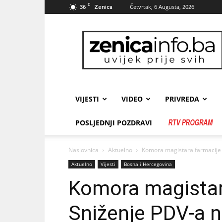
C
36
Četvrtak, 6 Augusta, 2026
Zenica
zenicainfo.ba
VIJESTI
VIDEO
PRIVREDA
POSLJEDNJI POZDRAVI
Naslovnica
Aktuelno
Komora magistara farmacije FB
Aktuelno
Vijesti
Bosna i Hercegovina
Komora magistar
Sniženje PDV-a na