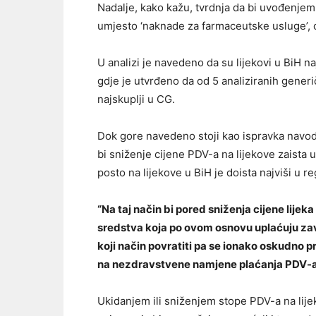
Nadalje, kako kažu, tvrdnja da bi uvođenjem 
umjesto ‘naknade za farmaceutske usluge’, ci
U analizi je navedeno da su lijekovi u BiH n
gdje je utvrđeno da od 5 analiziranih generič
najskuplji u CG.
Dok gore navedeno stoji kao ispravka navodi
bi sniženje cijene PDV-a na lijekove zaista
posto na lijekove u BiH je doista najviši u re
“Na taj način bi pored sniženja cijene lijek
sredstva koja po ovom osnovu uplaćuju zav
koji način povratiti pa se ionako oskudno 
na nezdravstvene namjene plaćanja PDV-a 
Ukidanjem ili sniženjem stope PDV-a na lij