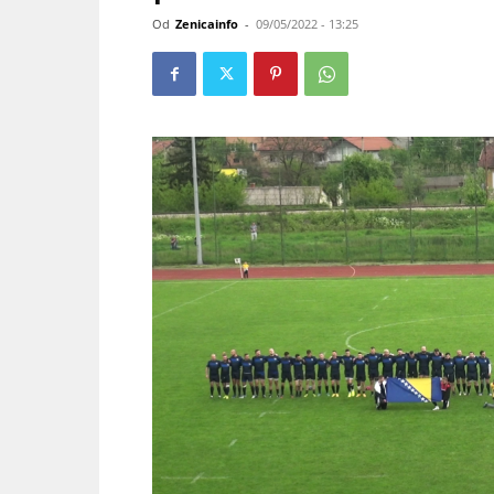
Od
Zenicainfo
-
09/05/2022 - 13:25