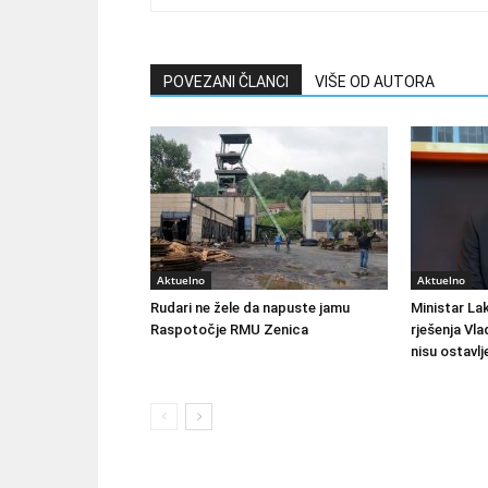
POVEZANI ČLANCI
VIŠE OD AUTORA
Aktuelno
Aktuelno
Rudari ne žele da napuste jamu
Ministar Lak
Raspotočje RMU Zenica
rješenja Vla
nisu ostavlj