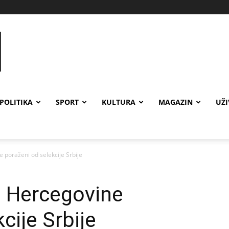
POLITIKA
SPORT
KULTURA
MAGAZIN
UŽ
 poraženi od selekcije Srbije
i Hercegovine
cije Srbije