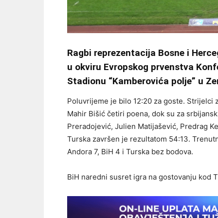
Ragbi reprezentacija Bosne i Herc
u okviru Evropskog prvenstva Konf
Stadionu “Kamberovića polje” u Zeni
Poluvrijeme je bilo 12:20 za goste. Strijelci 
Mahir Bišić četiri poena, dok su za srbijansk
Preradojević, Julien Matijašević, Predrag K
Turska završen je rezultatom 54:13. Trenutn
Andora 7, BiH 4 i Turska bez bodova.
BiH naredni susret igra na gostovanju kod T