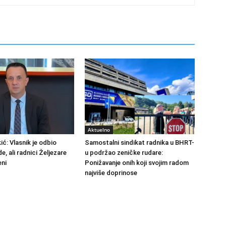
Aktuelno
ić: Vlasnik je odbio
Samostalni sindikat radnika u BHRT-
de, ali radnici Željezare
u podržao zeničke rudare:
eni
Ponižavanje onih koji svojim radom
najviše doprinose