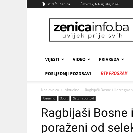
C
20.1
Četvrtak, 6 Augusta, 2026
Zenica
zenicainfo.ba
VIJESTI
VIDEO
PRIVREDA
POSLJEDNJI POZDRAVI
Naslovnica
Aktuelno
Ragbijaši Bosne i Hercegovine
Aktuelno
Sport
Ostali sportovi
Ragbijaši Bosne 
poraženi od selek