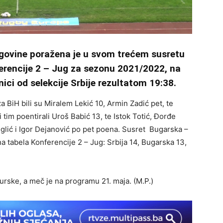
egovine poražena je u svom trećem susretu
erencije 2 – Jug za sezonu 2021/2022, na
ci od selekcije Srbije rezultatom 19:38.
za BiH bili su Miralem Lekić 10, Armin Zadić pet, te
i tim poentirali Uroš Babić 13, te Istok Totić, Đorđe
eglić i Igor Dejanović po pet poena. Susret Bugarska –
a tabela Konferencije 2 – Jug: Srbija 14, Bugarska 13,
urske, a meč je na programu 21. maja. (M.P.)