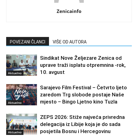
Zenicainfo
POVEZANI ČLANCI
VIŠE OD AUTORA
Sindikat Nove Željezare Zenica od
uprave traži isplatu otpremnina -rok,
10. avgust
Aktuelno
Sarajevo Film Festival – Četvrto ljeto
zaredom Trg slobode postaje Naše
mjesto – Bingo Ljetno kino Tuzla
Aktuelno
ZEPS 2026: Stiže najveća privredna
delegacija iz Libije koja je do sada
posjetila Bosnu i Hercegovinu
Aktuelno