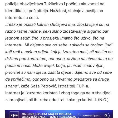
policije obaviještava Tužilaštvo i počinju aktivnosti na
identifikaciji počinitelja. Nažalost, slučajevi nasilja na
internetu su česti.
„Teško je opisati kakvih slučajeva ima. Zlostavljani su na
razno razne načine, seksulano zlostavljanje sigurno bar
jednom sedmično u prosjeku imamo što uživo, što na
internetu. Mi dajemo sve od sebe u skladu sa brojem ljudi
koji radi u našem odjelu koji je izuzetno mali, ali mislim da
držimo pod kontrolom, odnosno držimo na nivou da to ne
postane haos. Može uvijek bolje, ja nisam zadovoljan,
prioritet su nam djeca, zaštita djece i dajemo sve od sebe
da spriječimo, odnosno da uhvatimo predatora sa druge
strane“
, kaže Saša Petrović, istražitelj FUP-a.
Internet je izuzetno koristan i zbog toga ga ne treba djeci
zabranjivati, ali ih treba educirati kako ga koristiti. (N.G.)