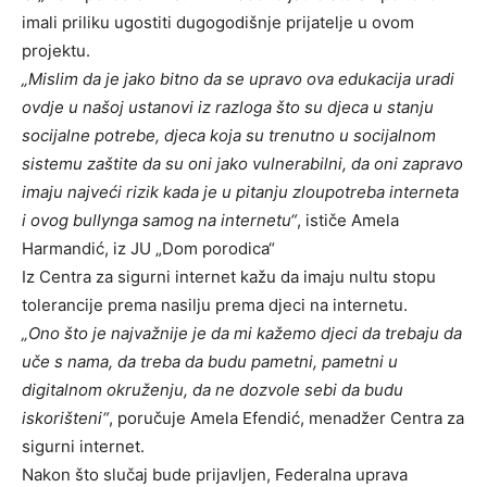
imali priliku ugostiti dugogodišnje prijatelje u ovom
projektu.
„Mislim da je jako bitno da se upravo ova edukacija uradi
ovdje u našoj ustanovi iz razloga što su djeca u stanju
socijalne potrebe, djeca koja su trenutno u socijalnom
sistemu zaštite da su oni jako vulnerabilni, da oni zapravo
imaju najveći rizik kada je u pitanju zloupotreba interneta
i ovog bullynga samog na internetu“
, ističe Amela
Harmandić, iz JU „Dom porodica“
Iz Centra za sigurni internet kažu da imaju nultu stopu
tolerancije prema nasilju prema djeci na internetu.
„Ono što je najvažnije je da mi kažemo djeci da trebaju da
uče s nama, da treba da budu pametni, pametni u
digitalnom okruženju, da ne dozvole sebi da budu
iskorišteni“
, poručuje Amela Efendić, menadžer Centra za
sigurni internet.
Nakon što slučaj bude prijavljen, Federalna uprava