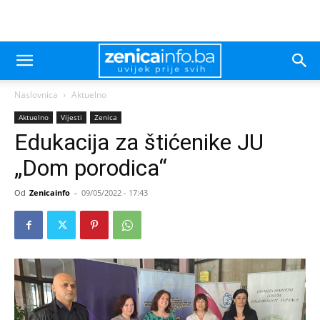
Naslovnica
Aktuelno
Aktuelno
Vijesti
Zenica
Edukacija za štićenike JU
„Dom porodica“
Od
Zenicainfo
-
09/05/2022 - 17:43