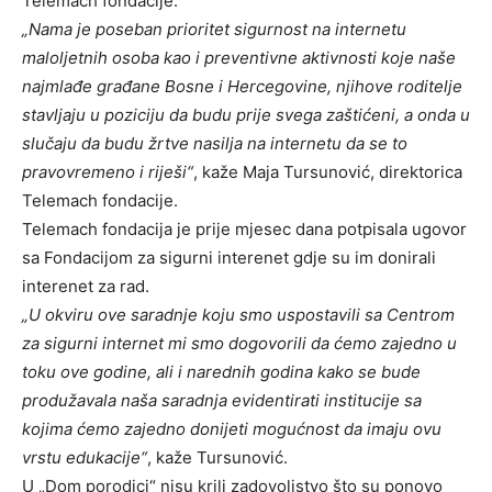
Telemach fondacije.
„Nama je poseban prioritet sigurnost na internetu
maloljetnih osoba kao i preventivne aktivnosti koje naše
najmlađe građane Bosne i Hercegovine, njihove roditelje
stavljaju u poziciju da budu prije svega zaštićeni, a onda u
slučaju da budu žrtve nasilja na internetu da se to
pravovremeno i riješi“
, kaže Maja Tursunović, direktorica
Telemach fondacije.
Telemach fondacija je prije mjesec dana potpisala ugovor
sa Fondacijom za sigurni interenet gdje su im donirali
interenet za rad.
„U okviru ove saradnje koju smo uspostavili sa Centrom
za sigurni internet mi smo dogovorili da ćemo zajedno u
toku ove godine, ali i narednih godina kako se bude
produžavala naša saradnja evidentirati institucije sa
kojima ćemo zajedno donijeti mogućnost da imaju ovu
vrstu edukacije“
, kaže Tursunović.
U „Dom porodici“ nisu krili zadovoljstvo što su ponovo