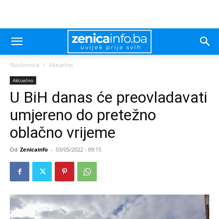
Naslovnica
Aktuelno
Aktuelno
U BiH danas će preovladavati
umjereno do pretežno
oblačno vrijeme
Od
Zenicainfo
-
03/05/2022 - 09:15