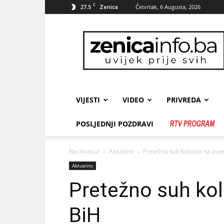
C
27.5
Četvrtak, 6 Augusta, 2026
Zenica
zenicainfo.ba
VIJESTI
VIDEO
PRIVREDA
POSLJEDNJI POZDRAVI
Naslovnica
Aktuelno
Pretežno suh kolovoz na put
Aktuelno
Pretežno suh ko
BiH