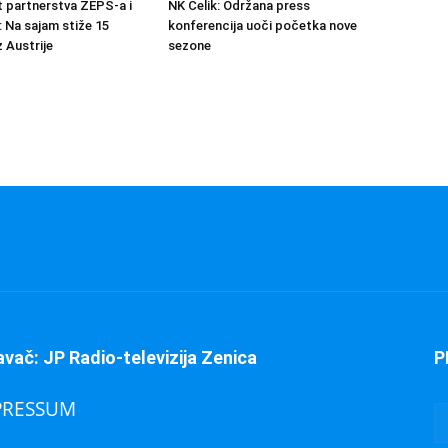
at partnerstva ZEPS-a i
NK Čelik: Održana press
: Na sajam stiže 15
konferencija uoči početka nove
 Austrije
sezone
avač: JP Radio-televizija Zenica
P
PRESSUM