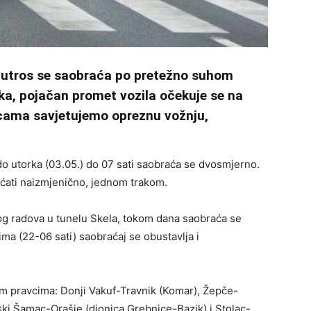
 jutros se saobraća po pretežno suhom
ka, pojačan promet vozila očekuje se na
icama savjetujemo opreznu vožnju,
do utorka (03.05.) do 07 sati saobraća se dvosmjerno.
raćati naizmjenično, jednom trakom.
og radova u tunelu Skela, tokom dana saobraća se
a (22-06 sati) saobraćaj se obustavlja i
im pravcima: Donji Vakuf-Travnik (Komar), Žepče-
ki Šamac-Orašje (dionica Grebnice-Bazik) i Stolac-