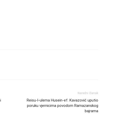
Naredni članak
i
Reisu-l-ulema Husein-ef. Kavazović uputio
poruku vjernicima povodom Ramazanskog
bajrama