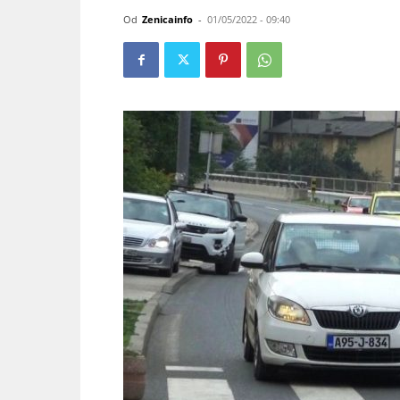
Od
Zenicainfo
-
01/05/2022 - 09:40