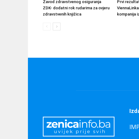
Zavod zdravstvenog osiguranja
Prvi rezult
ZDK- dodatni rok rudarima za ovjeru
ViennaLinka
zdravstvenih knjižica
kompanija iz
Izd
IM