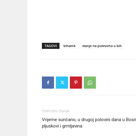
TAGOVI
bihamk
stanje na putevima u bih
Prethodni članak
Vrijeme sunčano, u drugoj polovini dana u Bosn
pljuskovi i grmljavina