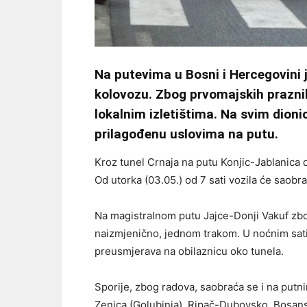
Na putevima u Bosni i Hercegovini
kolovozu. Zbog prvomajskih prazni
lokalnim izletištima. Na svim dion
prilagođenu uslovima na putu.
Kroz tunel Crnaja na putu Konjic-Jablanica 
Od utorka (03.05.) od 7 sati vozila će saob
Na magistralnom putu Jajce-Donji Vakuf zb
naizmjenično, jednom trakom. U noćnim satim
preusmjerava na obilaznicu oko tunela.
Sporije, zbog radova, saobraća se i na putn
Zenica (Golubinja), Ripač-Dubovsko, Bosans