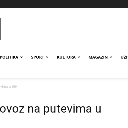
POLITIKA
SPORT
KULTURA
MAGAZIN
UŽ
evima u BiH
lovoz na putevima u