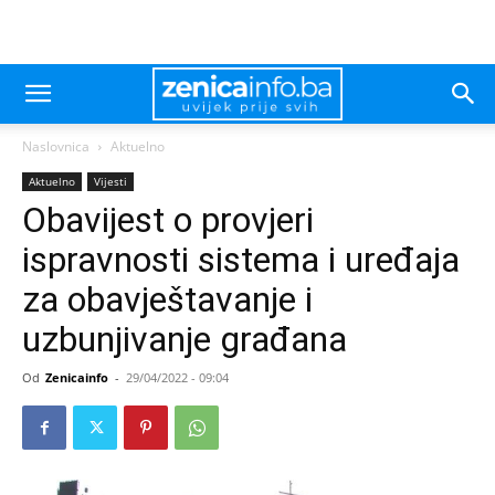
Naslovnica
Aktuelno
Aktuelno
Vijesti
Obavijest o provjeri
ispravnosti sistema i uređaja
za obavještavanje i
uzbunjivanje građana
Od
Zenicainfo
-
29/04/2022 - 09:04