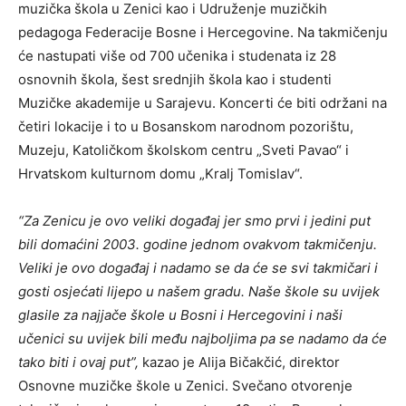
muzička škola u Zenici kao i Udruženje muzičkih
pedagoga Federacije Bosne i Hercegovine. Na takmičenju
će nastupati više od 700 učenika i studenata iz 28
osnovnih škola, šest srednjih škola kao i studenti
Muzičke akademije u Sarajevu. Koncerti će biti održani na
četiri lokacije i to u Bosanskom narodnom pozorištu,
Muzeju, Katoličkom školskom centru „Sveti Pavao“ i
Hrvatskom kulturnom domu „Kralj Tomislav“.
“Za Zenicu je ovo veliki događaj jer smo prvi i jedini put
bili domaćini 2003. godine jednom ovakvom takmičenju.
Veliki je ovo događaj i nadamo se da će se svi takmičari i
gosti osjećati lijepo u našem gradu. Naše škole su uvijek
glasile za najjače škole u Bosni i Hercegovini i naši
učenici su uvijek bili među najboljima pa se nadamo da će
tako biti i ovaj put”,
kazao je Alija Bičakčić, direktor
Osnovne muzičke škole u Zenici. Svečano otvorenje