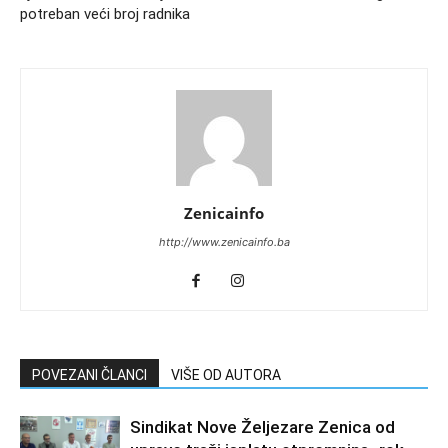
potreban veći broj radnika
Zenicainfo
http://www.zenicainfo.ba
POVEZANI ČLANCI
VIŠE OD AUTORA
Sindikat Nove Željezare Zenica od