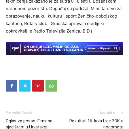
takmičenja zakazano je za sutra u 18 sati u Bosanskom
narodnom pozorištu. Događaj su podržali Ministarstvo za
obrazovanje, nauku, kulturu i sport Zeničko-dobojskog
kantona, Rotary club i Gradska uprava a medijski
pokrovitelj je Radio Televizija Zenica.(B.D.)
Prethodni članak
Naredni članak
Oglas za posao: Firmi sa
Rezultati 16. kola Lige ZDK u
sjedištem u Hrvatskoj
nogometu