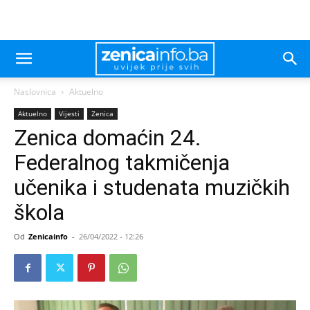
Naslovnica
Aktuelno
Aktuelno
Vijesti
Zenica
Zenica domaćin 24.
Federalnog takmičenja
učenika i studenata muzičkih
škola
Od
Zenicainfo
-
26/04/2022 - 12:26