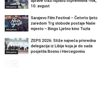
uprave traži isplatu otpremnina -rok,
10. avgust
Aktuelno
Sarajevo Film Festival – Četvrto ljeto
zaredom Trg slobode postaje Naše
mjesto – Bingo Ljetno kino Tuzla
Aktuelno
ZEPS 2026: Stiže najveća privredna
delegacija iz Libije koja je do sada
posjetila Bosnu i Hercegovinu
Aktuelno