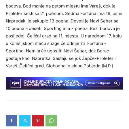
bodova. Bod manje na petom mjestu ima Vareš, dok je
Proleter šesti sa 21 poenom. Sedma Fortuna ima 18, osmi
Napredak je sakupio 13 poena. Deveti je Novi Šeher sa
10 poena a deseti Sporting ima 7 poena. Bez bodova je
posljednji Čelični grad na 11. mjestu. U narednom 17. kolu
u komšijskom meču snage će odmjeriti Fortuna -
Sporting. Nemila će ugostiti Novi Šeher, dok Borac
gostuje kod Napretka. Sastaju se još Žepče-Proleter i
Vareš-Čelični grad. Slobodna je ekipa Pobjede.(M.P.)