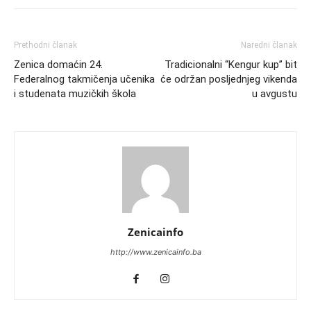
Prethodni članak
Naredni članak
Zenica domaćin 24.
Tradicionalni “Kengur kup” bit
Federalnog takmičenja učenika
će održan posljednjeg vikenda
i studenata muzičkih škola
u avgustu
Zenicainfo
http://www.zenicainfo.ba