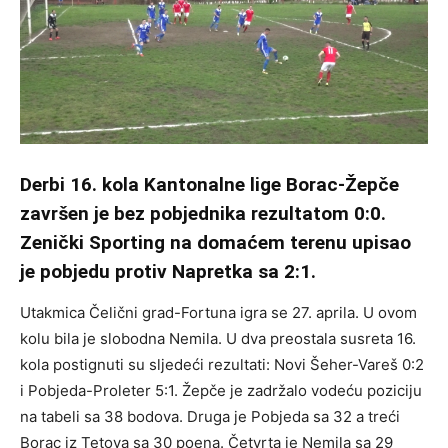
Derbi 16. kola Kantonalne lige Borac-Žepče
završen je bez pobjednika rezultatom 0:0.
Zenički Sporting na domaćem terenu upisao
je pobjedu protiv Napretka sa 2:1.
Utakmica Čelični grad-Fortuna igra se 27. aprila. U ovom
kolu bila je slobodna Nemila. U dva preostala susreta 16.
kola postignuti su sljedeći rezultati: Novi Šeher-Vareš 0:2
i Pobjeda-Proleter 5:1. Žepče je zadržalo vodeću poziciju
na tabeli sa 38 bodova. Druga je Pobjeda sa 32 a treći
Borac iz Tetova sa 30 poena. Četvrta je Nemila sa 29