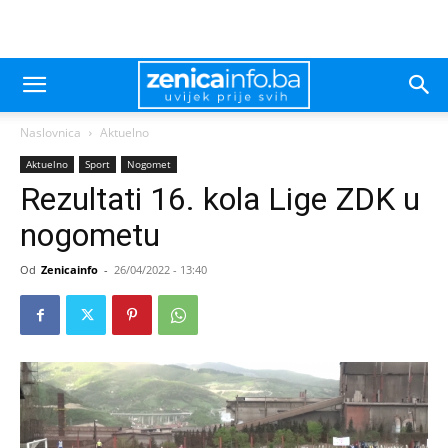
Naslovnica
Aktuelno
Aktuelno
Sport
Nogomet
Rezultati 16. kola Lige ZDK u
nogometu
Od
Zenicainfo
-
26/04/2022 - 13:40