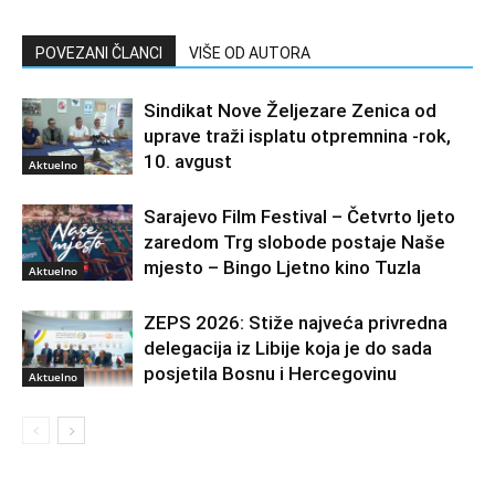
POVEZANI ČLANCI
VIŠE OD AUTORA
Sindikat Nove Željezare Zenica od
uprave traži isplatu otpremnina -rok,
10. avgust
Aktuelno
Sarajevo Film Festival – Četvrto ljeto
zaredom Trg slobode postaje Naše
mjesto – Bingo Ljetno kino Tuzla
Aktuelno
ZEPS 2026: Stiže najveća privredna
delegacija iz Libije koja je do sada
posjetila Bosnu i Hercegovinu
Aktuelno