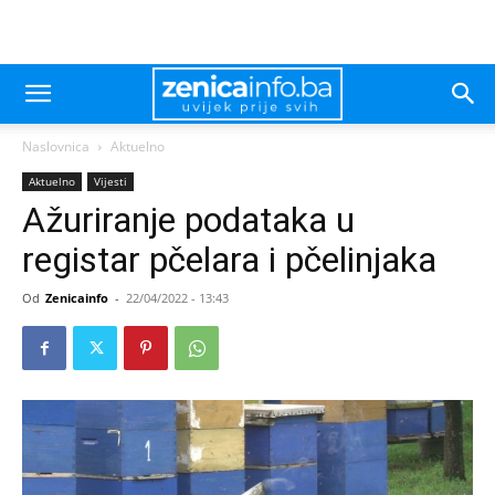
Naslovnica
Aktuelno
Aktuelno
Vijesti
Ažuriranje podataka u
registar pčelara i pčelinjaka
Od
Zenicainfo
-
22/04/2022 - 13:43