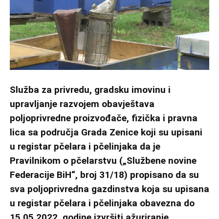
Služba za privredu, gradsku imovinu i
upravljanje razvojem obavještava
poljoprivredne proizvođače, fizička i pravna
lica sa područja Grada Zenice koji su upisani
u registar pčelara i pčelinjaka da je
Pravilnikom o pčelarstvu („Službene novine
Federacije BiH“, broj 31/18) propisano da su
sva poljoprivredna gazdinstva koja su upisana
u registar pčelara i pčelinjaka obavezna do
15.05.2022. godine izvršiti ažuriranje