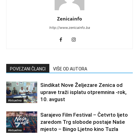
Zenicainfo
http://www.zenicainfo.ba
POVEZANI ČLANCI
VIŠE OD AUTORA
Sindikat Nove Željezare Zenica od
uprave traži isplatu otpremnina -rok,
10. avgust
Aktuelno
Sarajevo Film Festival – Četvrto ljeto
zaredom Trg slobode postaje Naše
mjesto – Bingo Ljetno kino Tuzla
Aktuelno