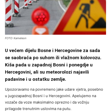
FOTO: Kameleon
U većem dijelu Bosne i Hercegovine za sada
se saobraća po suhom ili vlažnom kolovozu.
Kiša pada u zapadnoj Bosni i ponegdje u
Hercegovini, ali su meteorolozi najavili
padavine i u ostatku zemlje.
Upozoravamo na povremeno jake udare vjetra, posebno
u jugozapadnoj Bosni i u Hercegovini. Apelujemo na
vozače da voze maksimalno oprezno i da vožnju
prilagode trenutnim uslovima na putu.