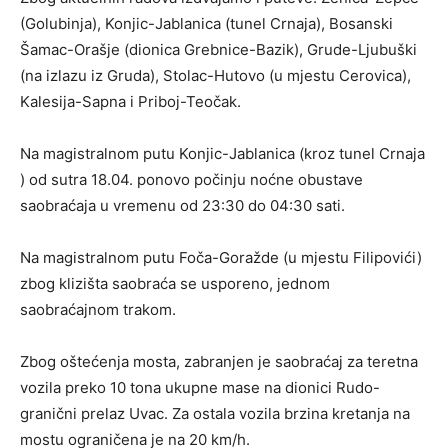
(Golubinja), Konjic-Jablanica (tunel Crnaja), Bosanski
Šamac-Orašje (dionica Grebnice-Bazik), Grude-Ljubuški
(na izlazu iz Gruda), Stolac-Hutovo (u mjestu Cerovica),
Kalesija-Sapna i Priboj-Teočak.
Na magistralnom putu Konjic-Jablanica (kroz tunel Crnaja
) od sutra 18.04. ponovo počinju noćne obustave
saobraćaja u vremenu od 23:30 do 04:30 sati.
Na magistralnom putu Foča-Goražde (u mjestu Filipovići)
zbog klizišta saobraća se usporeno, jednom
saobraćajnom trakom.
Zbog oštećenja mosta, zabranjen je saobraćaj za teretna
vozila preko 10 tona ukupne mase na dionici Rudo-
granični prelaz Uvac. Za ostala vozila brzina kretanja na
mostu ograničena je na 20 km/h.