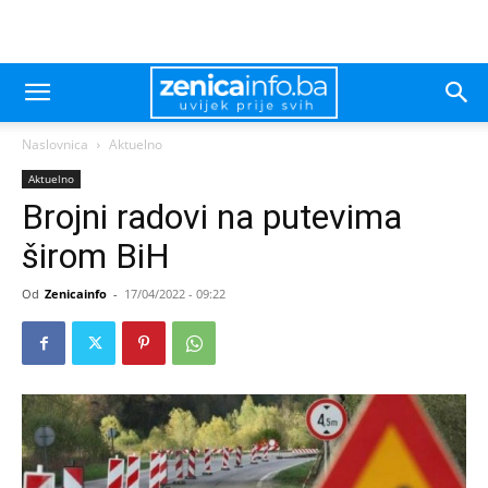
Naslovnica
Aktuelno
Aktuelno
Brojni radovi na putevima
širom BiH
Od
Zenicainfo
-
17/04/2022 - 09:22