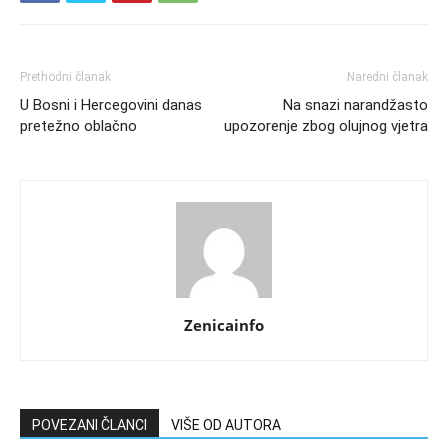
Prethodni članak
Naredni članak
U Bosni i Hercegovini danas
Na snazi narandžasto
pretežno oblačno
upozorenje zbog olujnog vjetra
Zenicainfo
POVEZANI ČLANCI
VIŠE OD AUTORA