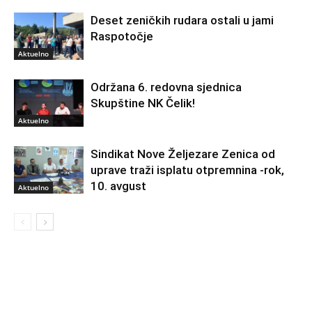
Deset zeničkih rudara ostali u jami
Raspotočje
Aktuelno
Održana 6. redovna sjednica
Skupštine NK Čelik!
Aktuelno
Sindikat Nove Željezare Zenica od
uprave traži isplatu otpremnina -rok,
10. avgust
Aktuelno