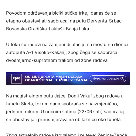
Povodom održavanja biciklističke trke, danas će se
etapno obustavljati saobraćaj na putu Derventa-Srbac-
Bosanska Gradiška-Laktaši-Banja Luka.
U toku su radovi na zamjeni dilatacije na mostu na dionici
autoputa A-1 Visoko-Kakanj, zbog čega se saobraća
dvosmjerno-suprotnom trakom od zone radova.
Na magistralnom putu Jajce-Donji Vakuf zbog radova u
tunelu Skela, tokom dana saobraća se naizmjenično,
jednom trakom. U noćnim satima (22-06 sati) saobraćaj
se obustavlja i preusmjerava na obilaznicu oko tunela.
Zbog aktuelnih radova izdvajamo i puteve: Zenica-Žepče