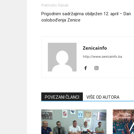
Prethodni članak
Prigodnim sadržajima obilježen 12. april – Dan
oslobođenja Zenice
Zenicainfo
http://www.zenicainfo.ba
POVEZANI ČLANCI
VIŠE OD AUTORA