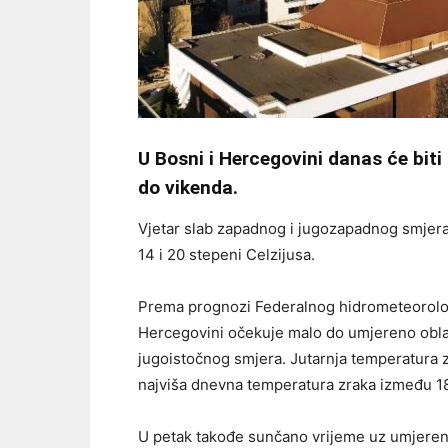
U Bosni i Hercegovini danas će biti
do vikenda.
Vjetar slab zapadnog i jugozapadnog smjer
14 i 20 stepeni Celzijusa.
Prema prognozi Federalnog hidrometeorološ
Hercegovini očekuje malo do umjereno oblač
jugoistočnog smjera. Jutarnja temperatura z
najviša dnevna temperatura zraka između 18 
U petak takođe sunčano vrijeme uz umjerenu