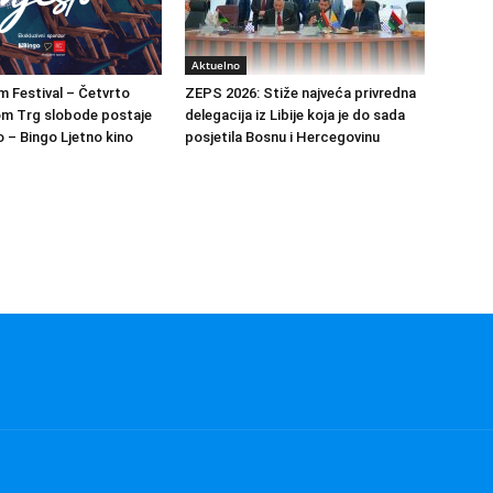
Aktuelno
m Festival – Četvrto
ZEPS 2026: Stiže najveća privredna
om Trg slobode postaje
delegacija iz Libije koja je do sada
 – Bingo Ljetno kino
posjetila Bosnu i Hercegovinu