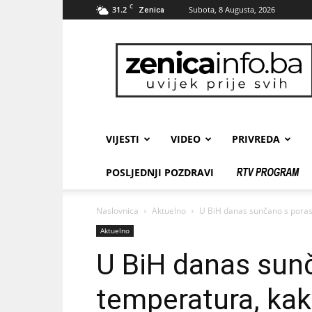
C
31.2
Subota, 8 Augusta, 2026
Zenica
zenicainfo.ba
VIJESTI
VIDEO
PRIVREDA
POSLJEDNJI POZDRAVI
Naslovnica
Aktuelno
U BiH danas sunčano s porast
Aktuelno
U BiH danas sun
temperatura, kakv