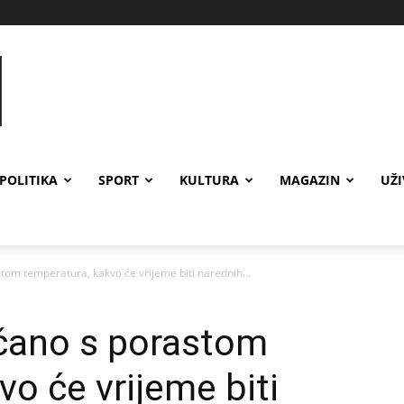
POLITIKA
SPORT
KULTURA
MAGAZIN
UŽ
om temperatura, kakvo će vrijeme biti narednih...
čano s porastom
o će vrijeme biti