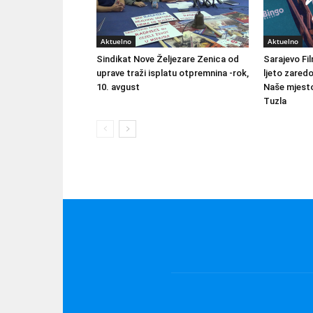
Aktuelno
Aktuelno
Sindikat Nove Željezare Zenica od
Sarajevo Fil
uprave traži isplatu otpremnina -rok,
ljeto zared
10. avgust
Naše mjesto
Tuzla