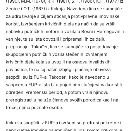
(1990), M.M. (1970), R.K. (1981), S.H. (1986), K.H. (1977) iz
Zenice i O.T. (1967) iz Kaknja. Navedena lica se sumnjiče
za udruživanje s ciljem sticanja protivpravne imovinske
koristi, izvršenjem krivičnih djela na način da su vršili
nabavku putničkih motornih vozila u Bosni i Hercegovini i
van nje, te su ista dovozili i pripremali ih za dalju
preprodaju. Također, lica se sumnjiče za posjedovanje
skupocjenih putničkih vozila stečenih izvršenjem
krivičnih djela koja su uvozili na osnovu invalidskih
povlastica, te na taj način izbjegli plaćanje obaveza,
saopćili su iz FUP-a. Također, kako je navedeno u
saopćenju FUP-a ista bi u pojedinim slučajevima koristili
određeni vremenski period, a potom vršili njihovu
preregistraciju na uže članove svojih porodica kao i na
treće, njima poznate osobe.
Kako su saopćili iz FUP-a izvršeni su pretresi pokretne i
nepokretne imovine osumnjičenih lica, kojom prilikom je