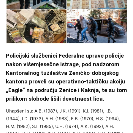
Policijski službenici Federalne uprave policije
nakon višemjesečne istrage, pod nadzorom
Kantonalnog tužilaštva Zeničko-dobojskog
kantona proveli su operativno-taktičku akciju
„Eagle“ na području Zenice i Kaknja, te su tom
prilikom slobode lišili devetnaest lica.
Uhapšeni su: A.B. (1987), J.K. (1991), K.I. (1981), I.B.
(1944), I.D. (1973), A.H. (1983), E.B. (1970), H.S. (1994),
H.M. (1982), S.I. (1985), U.H. (1974), A.K. (1992), A.H.