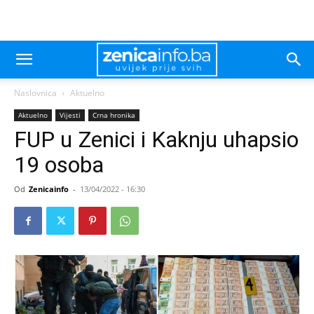
Naslovnica
Aktuelno
Aktuelno
Vijesti
Crna hronika
FUP u Zenici i Kaknju uhapsio
19 osoba
Od
Zenicainfo
-
13/04/2022 - 16:30