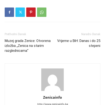
Prethodni članak
Naredni članak
Muzej grada Zenice: Otvorena
Vrijeme u BiH: Danas i do 25
izložba „Zenica na starim
stepeni
razglednicama“
Zenicainfo
http://www.zenicainfo.ba