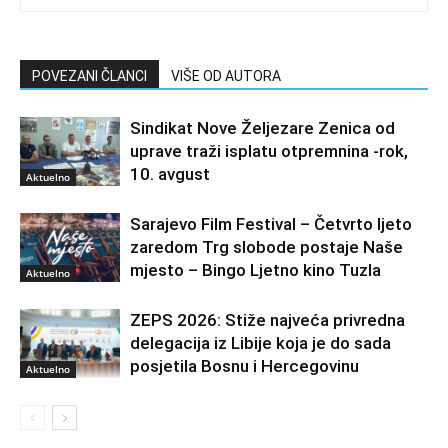
POVEZANI ČLANCI
VIŠE OD AUTORA
Sindikat Nove Željezare Zenica od
uprave traži isplatu otpremnina -rok,
10. avgust
Aktuelno
Sarajevo Film Festival – Četvrto ljeto
zaredom Trg slobode postaje Naše
mjesto – Bingo Ljetno kino Tuzla
Aktuelno
ZEPS 2026: Stiže najveća privredna
delegacija iz Libije koja je do sada
posjetila Bosnu i Hercegovinu
Aktuelno