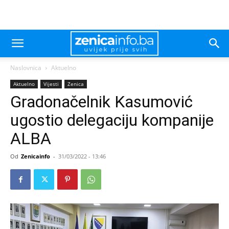
Naslovnica
Aktuelno
Aktuelno
Vijesti
Zenica
Gradonačelnik Kasumović
ugostio delegaciju kompanije
ALBA
Od
Zenicainfo
-
31/03/2022 - 13:46