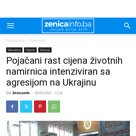
Naslovnica
Aktuelno
Aktuelno
Vijesti
Zenica
Pojačani rast cijena životnih
namirnica intenziviran sa
agresijom na Ukrajinu
Od
Zenicainfo
-
30/03/2022 - 12:32