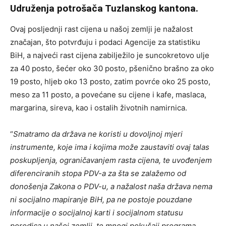
Udruženja potrošača Tuzlanskog kantona.
Ovaj posljednji rast cijena u našoj zemlji je nažalost
značajan, što potvrđuju i podaci Agencije za statistiku
BiH, a najveći rast cijena zabilježilo je suncokretovo ulje
za 40 posto, šećer oko 30 posto, pšenično brašno za oko
19 posto, hljeb oko 13 posto, zatim povrće oko 25 posto,
meso za 11 posto, a povećane su cijene i kafe, maslaca,
margarina, sireva, kao i ostalih životnih namirnica.
“
Smatramo da država ne koristi u dovoljnoj mjeri
instrumente, koje ima i kojima može zaustaviti ovaj talas
poskupljenja, ograničavanjem rasta cijena, te uvođenjem
diferenciranih stopa PDV-a za šta se zalažemo od
donošenja Zakona o PDV-u, a nažalost naša država nema
ni socijalno mapiranje BiH, pa ne postoje pouzdane
informacije o socijalnoj karti i socijalnom statusu
porodica u našoj zemlji, te mnogi pokušaji programa