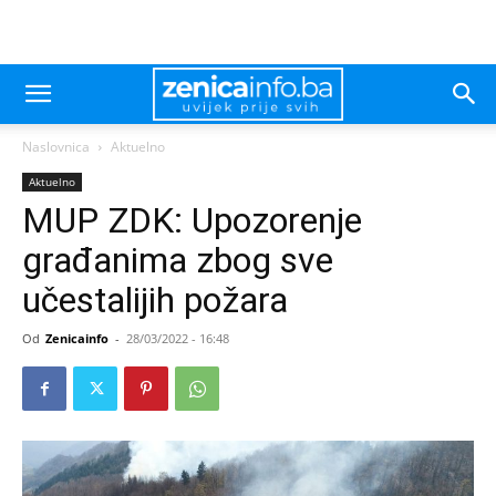
Naslovnica
Aktuelno
Aktuelno
MUP ZDK: Upozorenje
građanima zbog sve
učestalijih požara
Od
Zenicainfo
-
28/03/2022 - 16:48