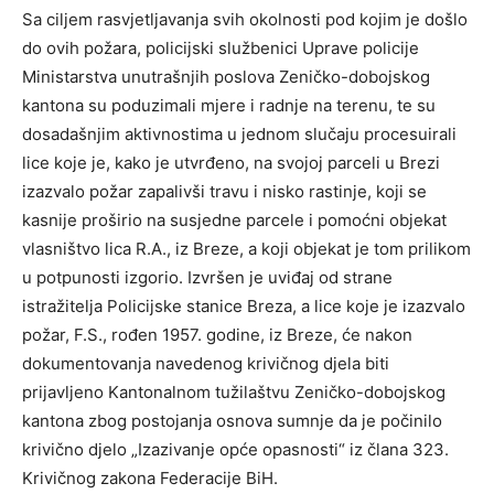
Sa ciljem rasvjetljavanja svih okolnosti pod kojim je došlo
do ovih požara, policijski službenici Uprave policije
Ministarstva unutrašnjih poslova Zeničko-dobojskog
kantona su poduzimali mjere i radnje na terenu, te su
dosadašnjim aktivnostima u jednom slučaju procesuirali
lice koje je, kako je utvrđeno, na svojoj parceli u Brezi
izazvalo požar zapalivši travu i nisko rastinje, koji se
kasnije proširio na susjedne parcele i pomoćni objekat
vlasništvo lica R.A., iz Breze, a koji objekat je tom prilikom
u potpunosti izgorio. Izvršen je uviđaj od strane
istražitelja Policijske stanice Breza, a lice koje je izazvalo
požar, F.S., rođen 1957. godine, iz Breze, će nakon
dokumentovanja navedenog krivičnog djela biti
prijavljeno Kantonalnom tužilaštvu Zeničko-dobojskog
kantona zbog postojanja osnova sumnje da je počinilo
krivično djelo „Izazivanje opće opasnosti“ iz člana 323.
Krivičnog zakona Federacije BiH.