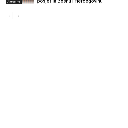
posjetila Bosnu i Hercegovinu
Aktuelno