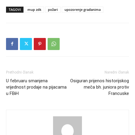
TAGOVI
mup zdk
požari
upozorenje građanima
Prethodni članak
Naredni članak
U februaru smanjena
Osiguran prijenos historijskog
vrijednost prodaje na pijacama
meča bh. juniora protiv
u FBiH
Francuske